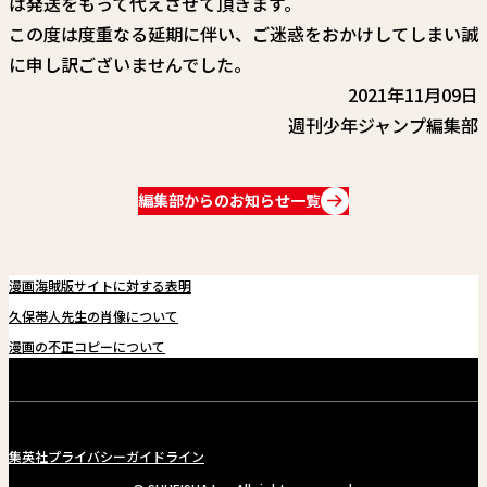
は発送をもって代えさせて頂きます。
関連情報
この度は度重なる延期に伴い、ご迷惑をおかけしてしまい誠
関連リンク
に申し訳ございませんでした。
2021年11月09日
週刊少年ジャンプ編集部
編集部からのお知らせ一覧
漫画海賊版サイトに対する表明
久保帯人先生の肖像について
漫画の不正コピーについて
集英社プライバシーガイドライン