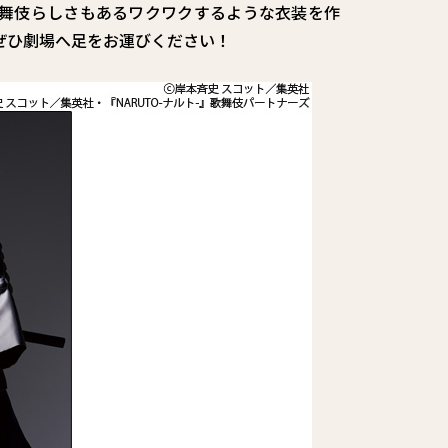
舞伎らしさもあるワクワクするような衣装を作
ぜひ劇場へ足をお運びください！