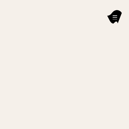
新刊情報
編集部からのお知らせ
お知らせ
連載作品
雑誌
定期購読
イチオシ情報