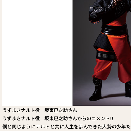
うずまきナルト役 坂東巳之助さん
うずまきナルト役 坂東巳之助さんからのコメント!!
僕と同じようにナルトと共に人生を歩んできた大勢の少年た