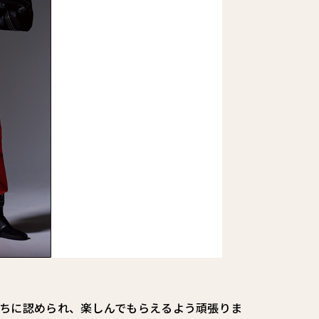
ちに認められ、楽しんでもらえるよう頑張りま