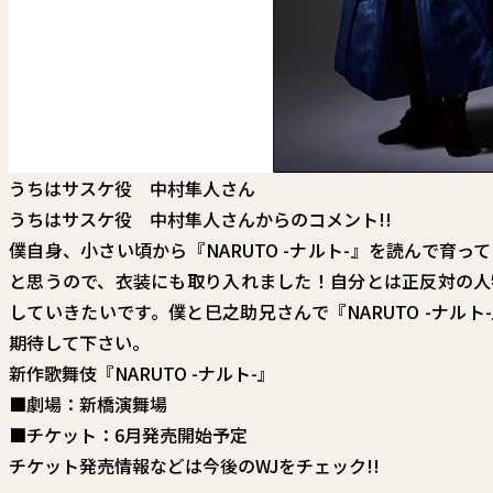
うちはサスケ役 中村隼人さん
うちはサスケ役 中村隼人さんからのコメント!!
僕自身、小さい頃から『NARUTO -ナルト-』を読んで育
と思うので、衣装にも取り入れました！自分とは正反対の人
していきたいです。僕と巳之助兄さんで『NARUTO -ナル
期待して下さい。
新作歌舞伎『NARUTO -ナルト-』
■劇場：新橋演舞場
■チケット：6月発売開始予定
チケット発売情報などは今後のWJをチェック!!