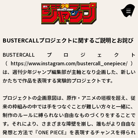
新刊情報
BUSTERCALLプロジェクトに関するご説明とお詫び
編集部からのお知らせ
BUSTERCALLプロジェクト
お知らせ
（
https://www.instagram.com/bustercall_onepiece/
）
は、週刊少年ジャンプ編集部が主軸となり企画した、新しい
連載作品
かたちで作品を表現する実験的プロジェクトです。
雑誌
プロジェクトの企画意図は、原作・アニメの垣根を超え、従
定期購読
来の枠組みの中では手をつなぐことが難しい方々と一緒に、
イチオシ情報
制作のルールに縛られない自由なものづくりをすることで
す。それにより、さまざまな障壁を崩し、誰もがより自由な
漫画賞
発想と方法で『ONE PIECE』を表現するチャンスを得られ