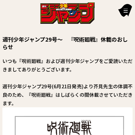
新刊情報
週刊少年ジャンプ29号～ 『呪術廻戦』休載のおし
編集部からのお知らせ
らせ
お知らせ
いつも『呪術廻戦』および週刊少年ジャンプをご愛読いただ
きましてありがとうございます。
連載作品
雑誌
週刊少年ジャンプ29号(6月21日発売)より芥見先生の体調不
良のため、『呪術廻戦』はしばらくの間休載させていただき
定期購読
ます。
イチオシ情報
漫画賞