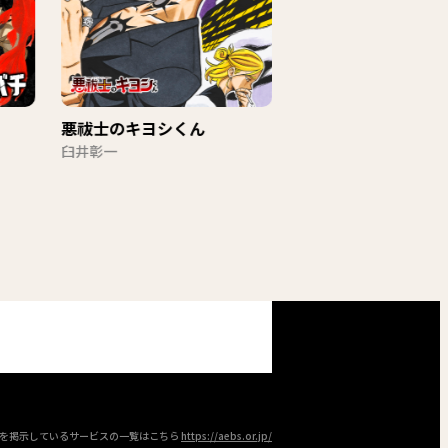
悪祓士のキヨシくん
魔男のイチ
臼井彰一
原作：西修 作画：宇佐
ークを掲示しているサービスの一覧はこちら
https://aebs.or.jp/