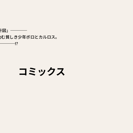
計図」────
励む貧しき少年ボロとカルロス。
───!?
コミックス