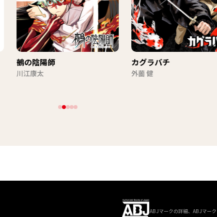
】
鵺の陰陽師
カグラバチ
川江康太
外薗 健
ABJマークの詳細、ABJマ