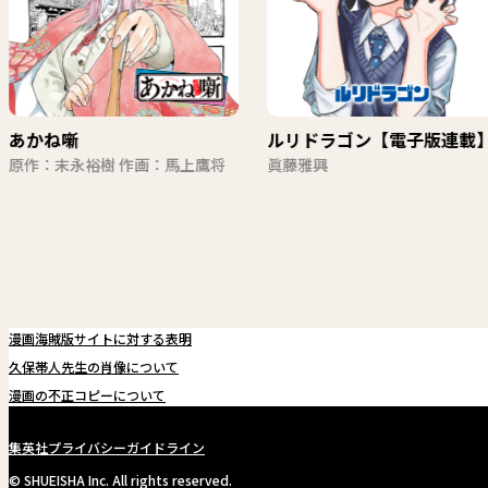
あかね噺
ルリドラゴン【電子版連載
原作：末永裕樹 作画：馬上鷹将
眞藤雅興
漫画海賊版サイトに対する表明
久保帯人先生の肖像について
漫画の不正コピーについて
集英社プライバシーガイドライン
© SHUEISHA Inc. All rights reserved.