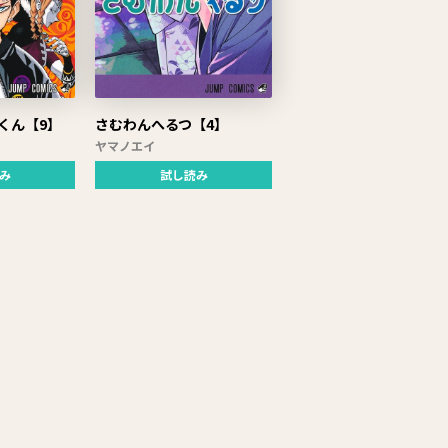
くん【9】
さむわんへるつ【4】
ヤマノエイ
み
試し読み