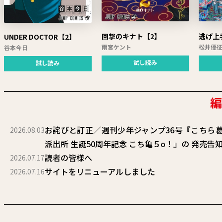
回撃のキナト【2】
逃げ上
UNDER DOCTOR【2】
雨宮ケント
松井優
谷本今日
試し読み
試し読み
お詫びと訂正／週刊少年ジャンプ36号『こちら
2026.08.03
派出所 生誕50周年記念 こち亀５o！』の 発売告
読者の皆様へ
2026.07.17
サイトをリニューアルしました
2026.07.16