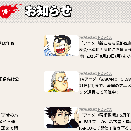
2026.08.03
トピックス
10作品!!
「アニメ『新こちら葛飾区
表会～始動！令和こち亀大作
待!! 2026年8月10日(月
2026.08.03
トピックス
！配信先は公
TVアニメ『SAKAMOTO D
31日(月)まで、全国のア
ック通販にて開催中！
2026.08.03
トピックス
『アオのハ
「アニメ『呪術廻戦』5周年 POP 
ニメイト通
in PARCO」が、名古屋
(日)まで開
PARCOにて開催！描き下ろ