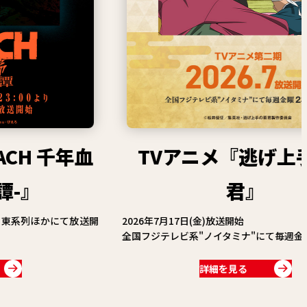
漫画賞
関連情報
関連リンク
TVアニメ『逃げ上手の若
君』
特別
2026年7月17日(金)放送開始
電
全国フジテレビ系"ノイタミナ"にて毎週金曜23:30～
詳細を見る