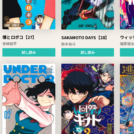
僕とロボコ【27】
ウィッ
SAKAMOTO DAYS【28】
宮崎周平
篠原健
鈴木祐斗
試し読み
試し読み