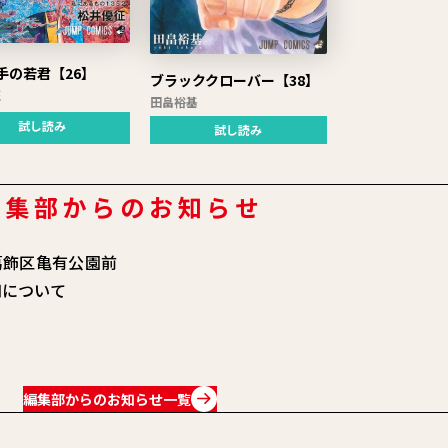
手の若君【26】
ブラッククローバー【38】
征
田畠裕基
試し読み
試し読み
編集部からのお知らせ
葛飾区亀有公園前
知について
編集部からのお知らせ一覧