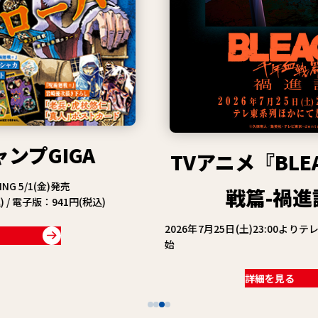
TVアニメ『BLEACH 千年血
戦篇-禍進譚-』
2026年7月25日(土)23:00よりテレ東系列ほかにて放送開
始
詳細を見る