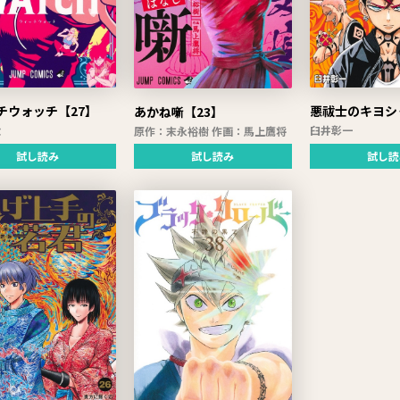
チウォッチ【27】
悪祓士のキヨシ
あかね噺【23】
太
臼井彰一
原作：末永裕樹 作画：馬上鷹将
試し読み
試し読
試し読み