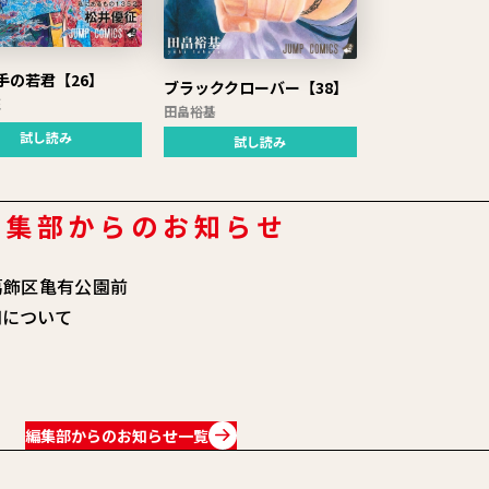
手の若君【26】
ブラッククローバー【38】
征
田畠裕基
試し読み
試し読み
編集部からのお知らせ
葛飾区亀有公園前
知について
編集部からのお知らせ一覧