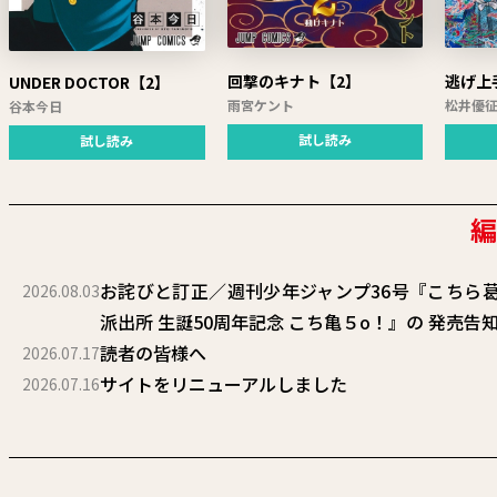
回撃のキナト【2】
逃げ上
UNDER DOCTOR【2】
雨宮ケント
松井優
谷本今日
試し読み
試し読み
お詫びと訂正／週刊少年ジャンプ36号『こちら
2026.08.03
派出所 生誕50周年記念 こち亀５o！』の 発売告
読者の皆様へ
2026.07.17
サイトをリニューアルしました
2026.07.16