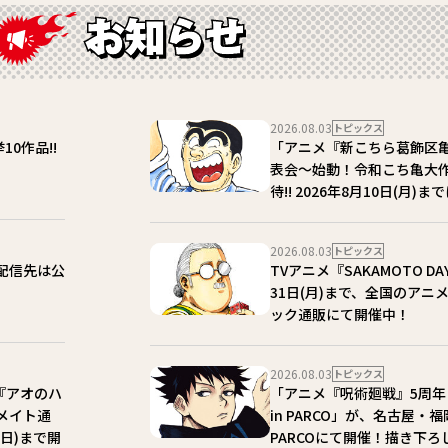
2026.08.03
トピックス
10作品!!
「アニメ『新こちら葛飾区
表会～始動！令和こち亀大作
待!! 2026年8月10日(月
2026.08.03
トピックス
！配信先は公
TVアニメ『SAKAMOTO D
31日(月)まで、全国のア
ック通販にて開催中！
2026.08.03
トピックス
『アオのハ
「アニメ『呪術廻戦』5周年 POP 
ニメイト通
in PARCO」が、名古屋
(日)まで開
PARCOにて開催！描き下ろ