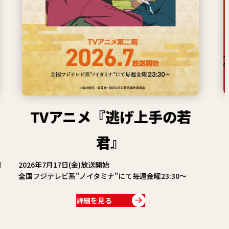
漫画賞
関連情報
関連リンク
TVアニメ『逃げ上手の若
君』
特別
2026年7月17日(金)放送開始
電
全国フジテレビ系"ノイタミナ"にて毎週金曜23:30～
詳細を見る