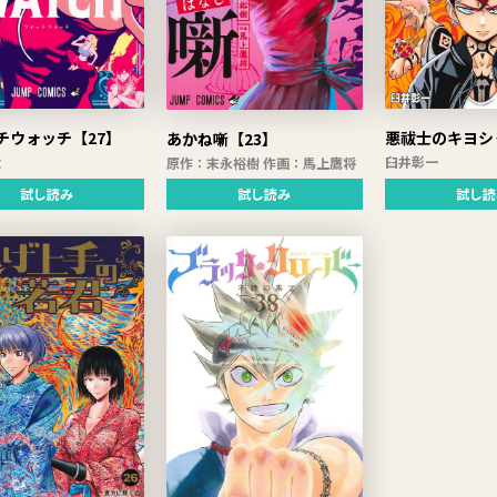
チウォッチ【27】
悪祓士のキヨシ
あかね噺【23】
太
臼井彰一
原作：末永裕樹 作画：馬上鷹将
試し読み
試し読
試し読み