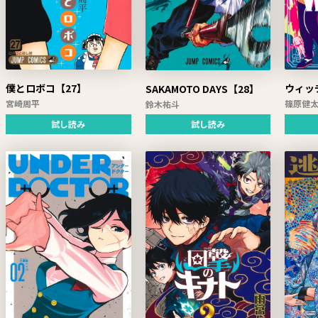
僕とロボコ【27】
ウィッ
SAKAMOTO DAYS【28】
宮崎周平
篠原健
鈴木祐斗
試し読み
試し読み