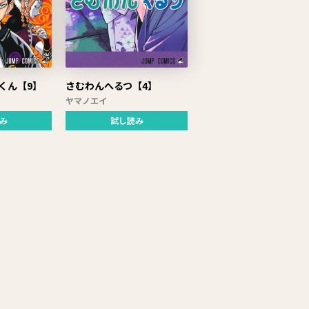
くん【9】
さむわんへるつ【4】
ヤマノエイ
み
試し読み