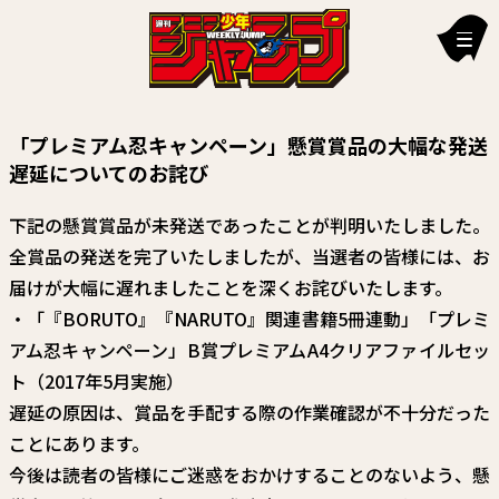
新刊情報
「プレミアム忍キャンペーン」懸賞賞品の大幅な発送
編集部からのお知らせ
遅延についてのお詫び
お知らせ
下記の懸賞賞品が未発送であったことが判明いたしました。
全賞品の発送を完了いたしましたが、当選者の皆様には、お
連載作品
届けが大幅に遅れましたことを深くお詫びいたします。
雑誌
・「『BORUTO』『NARUTO』関連書籍5冊連動」「プレミ
アム忍キャンペーン」B賞プレミアムA4クリアファイルセッ
定期購読
ト（2017年5月実施）
イチオシ情報
遅延の原因は、賞品を手配する際の作業確認が不十分だった
ことにあります。
漫画賞
今後は読者の皆様にご迷惑をおかけすることのないよう、懸