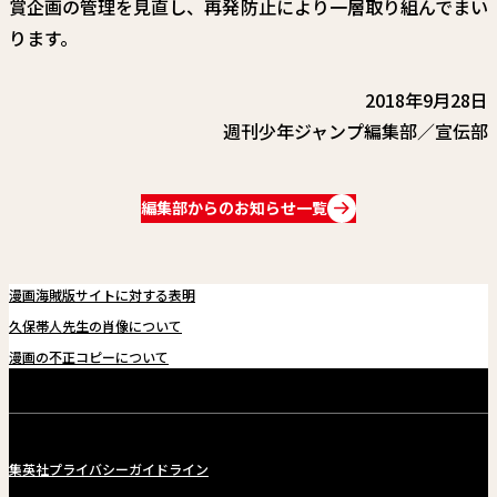
賞企画の管理を見直し、再発防止により一層取り組んでまい
関連情報
ります。
関連リンク
2018年9月28日
週刊少年ジャンプ編集部／宣伝部
編集部からのお知らせ一覧
漫画海賊版サイトに対する表明
久保帯人先生の肖像について
漫画の不正コピーについて
集英社プライバシーガイドライン