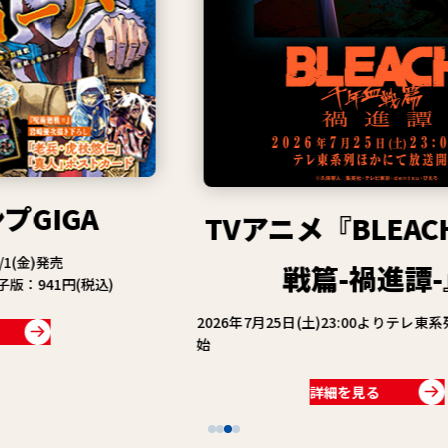
TVアニメ『BLEACH 千年血
戦篇-禍進譚-』
2026年7月25日(土)23:00よりテレ東系列ほかにて放送開
始
詳細を見る