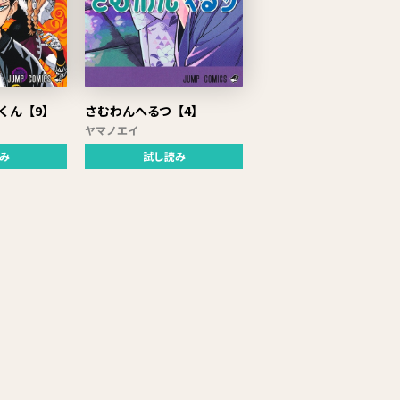
くん【9】
さむわんへるつ【4】
ヤマノエイ
み
試し読み