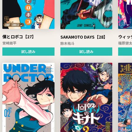
僕とロボコ【27】
ウィッ
SAKAMOTO DAYS【28】
宮崎周平
篠原健
鈴木祐斗
試し読み
試し読み