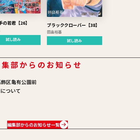
手の若君【26】
ブラッククローバー【38】
征
田畠裕基
試し読み
試し読み
編集部からのお知らせ
葛飾区亀有公園前
知について
編集部からのお知らせ一覧