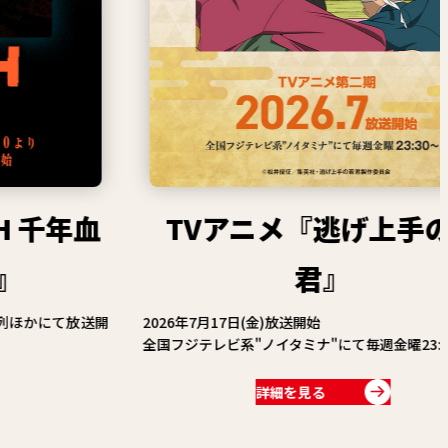
漫画賞
関連情報
関連リンク
TVアニメ『逃げ上手の若
君』
特別
2026年7月17日(金)放送開始
電
全国フジテレビ系"ノイタミナ"にて毎週金曜23:30～
詳細を見る