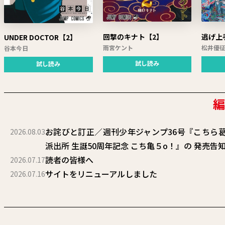
回撃のキナト【2】
逃げ上
UNDER DOCTOR【2】
雨宮ケント
松井優
谷本今日
試し読み
試し読み
お詫びと訂正／週刊少年ジャンプ36号『こちら
2026.08.03
派出所 生誕50周年記念 こち亀５o！』の 発売告
読者の皆様へ
2026.07.17
サイトをリニューアルしました
2026.07.16