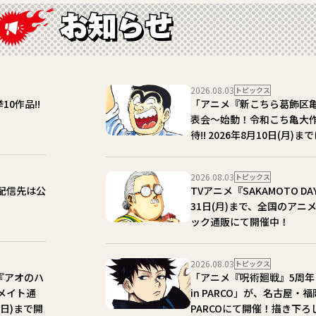
2026.08.03
トピックス
10作品!!
「アニメ『新こちら葛飾区
表会～始動！令和こち亀大作
待!! 2026年8月10日(月
2026.08.03
トピックス
！配信先は公
TVアニメ『SAKAMOTO D
31日(月)まで、全国のア
ック通販にて開催中！
2026.08.03
トピックス
『アオのハ
「アニメ『呪術廻戦』5周年 POP 
ニメイト通
in PARCO」が、名古屋
(日)まで開
PARCOにて開催！描き下ろ