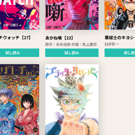
チウォッチ【27】
悪祓士のキヨシ
あかね噺【23】
太
臼井彰一
原作：末永裕樹 作画：馬上鷹将
試し読み
試し読
試し読み