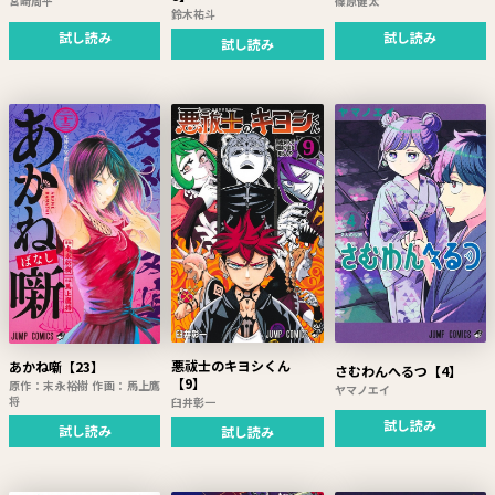
宮崎周平
篠原健太
鈴木祐斗
試し読み
試し読み
試し読み
悪祓士のキヨシくん
あかね噺【23】
さむわんへるつ【4】
【9】
原作：末永裕樹 作画：馬上鷹
ヤマノエイ
将
臼井彰一
試し読み
試し読み
試し読み