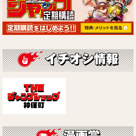
あかね噺
回撃のキナト
原作：末永裕樹 作画：馬上鷹将
雨宮ケント
試し読み
試し読み