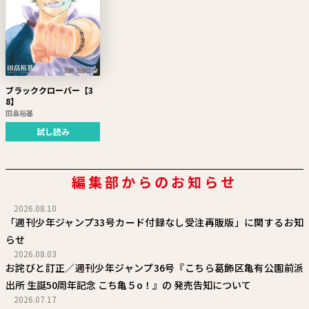
ブラッククローバー【3
8】
田畠裕基
試し読み
編集部からのお知らせ
2026.08.10
「週刊少年ジャンプ33号カード付録なし受注再販版」に関するお知
らせ
2026.08.03
お詫びと訂正／週刊少年ジャンプ36号『こちら葛飾区亀有公園前派
出所 生誕50周年記念 こち亀５o！』の 発売告知について
2026.07.17