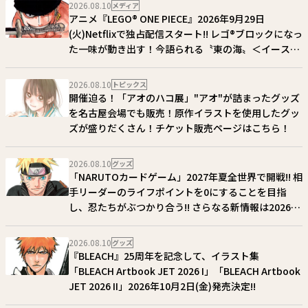
2026.08.10
メディア
アニメ『LEGO® ONE PIECE』2026年9月29日
(火)Netflixで独占配信スタート!! レゴ®ブロックになっ
た一味が動き出す！今語られる〝東の海〟＜イースト
ブルー＞からの大冒険――!!
2026.08.10
トピックス
開催迫る！「アオのハコ展」"アオ"が詰まったグッズ
を名古屋会場でも販売！原作イラストを使用したグッ
ズが盛りだくさん！チケット販売ページはこちら！
2026.08.10
グッズ
「NARUTOカードゲーム」2027年夏全世界で開戦!! 相
手リーダーのライフポイントを0にすることを目指
し、忍たちがぶつかり合う!! さらなる新情報は2026年
10月頃公開予定!!
2026.08.10
グッズ
『BLEACH』25周年を記念して、イラスト集
「BLEACH Artbook JET 2026 I」「BLEACH Artbook
JET 2026 II」2026年10月2日(金)発売決定!!