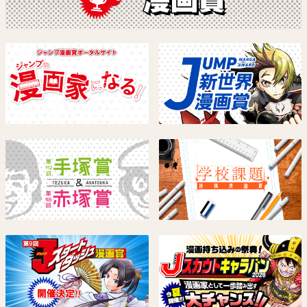
アニマルシグナル
魔男のイチ
原作：春原ロビンソン 作画：筒
原作：西修 作画：宇佐崎しろ
井大志
試し読み
試し読み
しのびごと
ロクのおかしな家
原作：たけぐし一本 漫画：みた