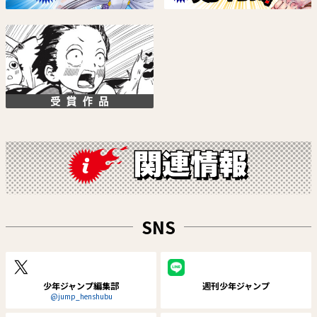
中村充志
らし三大
試し読み
試し読み
悪祓士のキヨシくん
鵺の陰陽師
SNS
臼井彰一
川江康太
試し読み
試し読み
少年ジャンプ編集部
週刊少年ジャンプ
@jump_henshubu