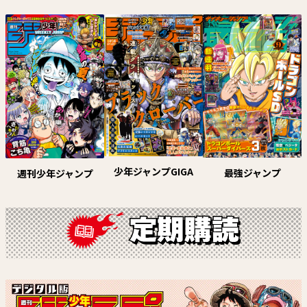
HUNTER×HUNTER
さむわんへるつ
冨樫義博
ヤマノエイ
試し読み
試し読み
少年ジャンプGIGA
最強ジャンプ
週刊少年ジャンプ
夏と蛍籠
ルリドラゴン【電子版連載】
里庄マサヨシ
眞藤雅興
試し読み
試し読み