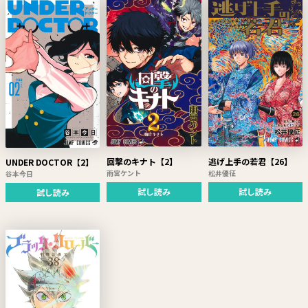
回撃のキナト【2】
逃げ上手の若君【26】
UNDER DOCTOR【2】
雨宮ケント
松井優征
谷本今日
試し読み
試し読み
試し読み