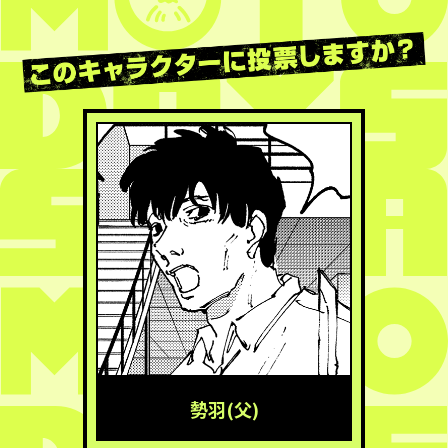
勢羽(父)