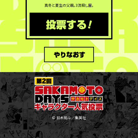
真冬と夏生の父親。3流殺し屋。
© 鈴木祐斗／集英社