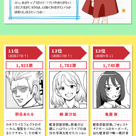
11位
12位
13位
(前回27位↑)
(前回23位↑)
(前回9位↓)
1,923票
1,783票
1,745票
野呂あたる
鶴 亜沙加
亀屋 算
カキフライエフェクトのボ
軽音部副部長。医者の父
軽音部副部長。フォレスト
ーカル。髪型をバカにされ
親にハロウィンライブの自
チアガールのキーボード。
るとブチキレて、その場で
分の写真を見せたらショッ
谷九軽音部で唯一絶対音