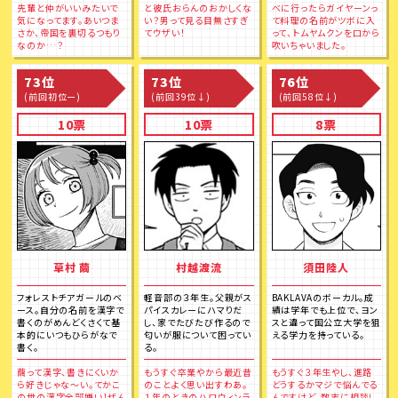
先輩と仲がいいみたいで
と彼氏おらんのおかしくな
べに行ったらガイヤーンっ
気になってます。あいつま
い？男って見る目無さすぎ
て料理の名前がツボに入
さか、帝国を裏切るつもり
てウザい！
って、トムヤムクンを口から
なのか…？
吹いちゃいました。
73位
73位
76位
(前回初位ー)
(前回39位↓)
(前回58位↓)
10票
10票
8票
草村 繭
村越渡流
須田陸人
フォレストチアガールのベ
軽音部の３年生。父親がス
BAKLAVAのボーカル。成
ース。自分の名前を漢字で
パイスカレーにハマりだ
績は学年でも上位で、ヨン
書くのがめんどくさくて基
し、家でたびたび作るので
スと違って国公立大学を狙
本的にいつもひらがなで
匂いが服について困ってい
える学力を持っている。
書く。
る。
繭って漢字、書きにくいか
もうすぐ卒業やから最近昔
もうすぐ３年生やし、進路
ら好きじゃな～い。てかこ
のことよく思い出すわあ。
どうするかマジで悩んでる
の世の漢字全部嫌い！ぜん
１年のときのハロウィンラ
んですけど、数志に相談し