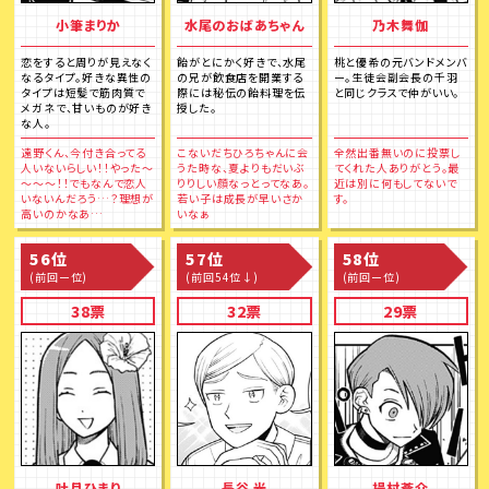
小筆まりか
水尾のおばあちゃん
乃木舞伽
恋をすると周りが見えなく
飴がとにかく好きで、水尾
桃と優希の元バンドメンバ
なるタイプ。好きな異性の
の兄が飲食店を開業する
ー。生徒会副会長の千羽
タイプは短髪で筋肉質で
際には秘伝の飴料理を伝
と同じクラスで仲がいい。
メガネで、甘いものが好き
授した。
な人。
遠野くん、今付き合ってる
こないだちひろちゃんに会
全然出番無いのに投票し
人いないらしい！！やった～
うた時な、夏よりもだいぶ
てくれた人ありがとう。最
～～～！！でもなんで恋人
りりしい顔なっとってなあ。
近は別に何もしてないで
いないんだろう…？理想が
若い子は成長が早いさか
す。
高いのかなあ…
いなぁ
56位
57位
58位
(前回ー位)
(前回54位↓)
(前回ー位)
38票
32票
29票
吐月ひまり
長谷 光
揚村蒼介