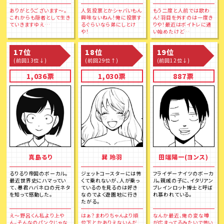
ありがとうございます〜。
人気投票とかシャバいもん
もう二度と人前では歌わ
これからも隠者として生き
興味ないねん！俺に投票す
ん！羽目を外すのは一度き
ていきますゆえ…
るぐらいなら弟にしとけ
りや！最近はボイトレに通
や！
い始めたけど…
17位
18位
19位
(前回13位↓)
(前回29位↑)
(前回12位↓)
1,036票
1,030票
887票
真島るり
巽 玲羽
田端陽一(ヨンス)
るりるり帝国のボーカル。
ジェットコースターには怖
フライデーナイツのボーカ
最近世界史にハマってい
くて乗れないが、人が乗っ
ル。親戚の子に、イタリアン
て、暴君ハバネロの元ネタ
ているのを見るのは好き
ブレインロット博士と呼ば
を知って感動した。
なのでよく遊園地に行き
れ慕われている。
たがる。
え～野呂くん私より上や
はぁ？まわりちゃんより順
なんか最近、俺の変な噂
ん。そんなのパンクじゃな
位下とかありえないんだ
が広まってるみたいで怖い