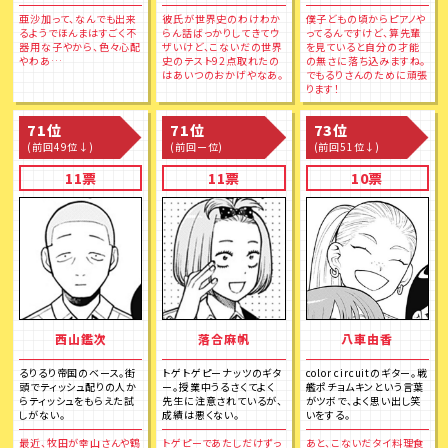
亜沙加って、なんでも出来
彼氏が世界史のわけわか
僕子どもの頃からピアノや
るようでほんまはすごく不
らん話ばっかりしてきてウ
ってるんですけど、算先輩
器用な子やから、色々心配
ザいけど、こないだの世界
を見ていると自分の才能
やわあ…
史のテスト92点取れたの
の無さに落ち込みますね。
はあいつのおかげやなあ。
でもるりさんのために頑張
ります！
71位
71位
73位
(前回49位↓)
(前回ー位)
(前回51位↓)
11票
11票
10票
西山鑑次
落合麻帆
八車由香
るりるり帝国のベース。街
トゲトゲピーナッツのギタ
color circuitのギター。戦
頭でティッシュ配りの人か
ー。授業中うるさくてよく
艦ポチョムキンという言葉
らティッシュをもらえた試
先生に注意されているが、
がツボで、よく思い出し笑
しがない。
成績は悪くない。
いをする。
最近、牧田が幸山さんや鶴
トゲピーであたしだけずっ
あと、こないだタイ料理食