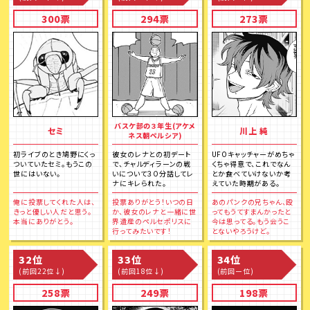
300票
294票
273票
バスケ部の３年生(アケメ
セミ
川上 純
ネス朝ペルシア)
初ライブのとき鳩野にくっ
彼女のレナとの初デート
UFOキャッチャーがめちゃ
ついていたセミ。もうこの
で、チャルディラーンの戦
くちゃ得意で、これでなん
世にはいない。
いについて３０分話してレ
とか食べていけないか考
ナにキレられた。
えていた時期がある。
俺に投票してくれた人は、
投票ありがとう！いつの日
あのパンクの兄ちゃん、殴
きっと優しい人だと思う。
か、彼女のレナと一緒に世
ってもうてすまんかったと
本当にありがとう。
界遺産のペルセポリスに
今は思ってる。もう会うこ
行ってみたいです！
とないやろうけど。
32位
33位
34位
(前回22位↓)
(前回18位↓)
(前回ー位)
258票
249票
198票