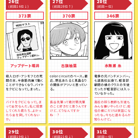
26位
27位
28位
(前回16位↓)
(前回28位↑)
(前回ー位)
373票
370票
346票
アップデート堀井
古旗柚葉
水無瀬 糸
殺人ロボ・アシモフとの死
color circuitのベース。最
竜季の元バンドメンバー。
闘の末、全身筋肉痛で動く
近、野呂あたると真島るり
七道高校出身で、軽音部
ことができなくなり、バイト
の関係がアツいと思ってい
顧問の橘のクラスの生徒
をクビになってしまった。
る。
だったが軽音部には入っ
ていなかった。
バイトをクビになってしま
長谷先輩って絶対鶴先輩
高校の奴ら教師も生徒も
って金欠なんだ。私に投票
のこと好きだと思うんです
みんな嫌いやったけど、担
してくれた君たち、よかっ
けど、どうなんですか
任の橘にだけは世話にな
たら金を貸してくれない
ね…？
ったな。今も七道おるんか
か。
知らんけど。
29位
30位
31位
(前回19位↓)
(前回21位↓)
(前回ー位)