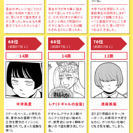
でいる。
落合のオレンジ丸ごとひと
落合がタピオカ鼻に詰ま
大学では文学部に入って、
口食いを初めて見たとき
らせて苦しんでたんやけ
夏目漱石の研究をします！
は、笑いすぎて窒息死する
ど、そのタピオカが鼻から
文学部って就職できるん
かと思った。みんなも今度
スポンと飛んで牧田のメ
～？と喜田がダルいこと言
見せてもらったらいいよ！
ガネに当たったときは腹
ってきたので、思い切りケ
ちぎれるぐらい笑ったわ。
ツをはたきました。
68位
68位
70位
(前回57位↓)
(前回47位↓)
(前回53位↓)
14票
14票
12票
中津美里
レナ(ドギャルの金髪)
進藤亜嵐
ミドーのベース。小学生の
ドギャル。アケメネス朝ペ
るりるり帝国のギター/キ
頃、夏休みの宿題で作った
ルシアと付き合い始めた
ーボード。お寿司が大好き
工作を野生のイノシシに
が、世界史には全く興味が
なのに、ガリの匂いを嗅ぐ
破壊されてしまった経験を
無いので話を聞き流してい
と吐き気を催してしまう。
持つ。
る。