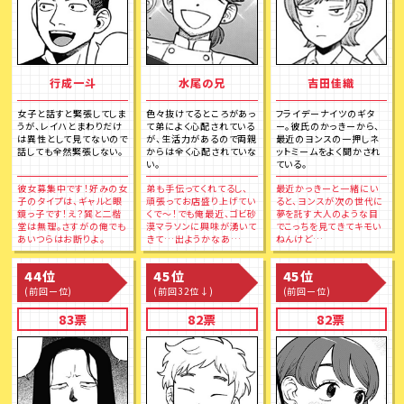
行成一斗
水尾の兄
吉田佳織
女子と話すと緊張してしま
色々抜けてるところがあっ
フライデーナイツのギタ
うが、レイハとまわりだけ
て弟によく心配されている
ー。彼氏のかっきーから、
は異性として見てないので
が、生活力があるので両親
最近のヨンスの一押しネ
話しても全然緊張しない。
からは全く心配されていな
ットミームをよく聞かされ
い。
ている。
彼女募集中です！好みの女
弟も手伝ってくれてるし、
最近かっきーと一緒にい
子のタイプは、ギャルと眼
頑張ってお店盛り上げてい
ると、ヨンスが次の世代に
鏡っ子です！え？巽と二楷
くで～！でも俺最近、ゴビ砂
夢を託す大人のような目
堂は無理。さすがの俺でも
漠マラソンに興味が湧いて
でこっちを見てきてキモい
あいつらはお断りよ。
きて…出ようかなあ…
ねんけど…
44位
45位
45位
(前回ー位)
(前回32位↓)
(前回ー位)
83票
82票
82票