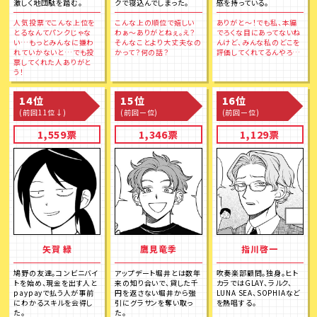
激しく地団駄を踏む。
クで寝込んでしまった。
感を持っている。
人気投票でこんな上位を
こんな上の順位で嬉しい
ありがと～！でも私、本編
とるなんてパンクじゃな
わぁ〜ありがとねぇ。え？
でろくな目にあってないね
い…もっとみんなに嫌わ
そんなことより大丈夫なの
んけど、みんな私のどこを
れていかないと…でも投
かって？何の話？
評価してくれてるんやろ…
票してくれた人ありがと
う！
14位
15位
16位
(前回11位↓)
(前回ー位)
(前回ー位)
1,559票
1,346票
1,129票
矢賀 緑
鷹見竜季
指川啓一
鳩野の友達。コンビニバイ
アップデート堀井とは数年
吹奏楽部顧問。独身。ヒト
トを始め、現金を出す人と
来の知り合いで、貸した千
カラではGLAY、ラルク、
paypayで払う人が事前
円を返さない堀井から強
LUNA SEA、SOPHIAなど
にわかるスキルを会得し
引にグラサンを奪い取っ
を熱唱する。
た。
た。