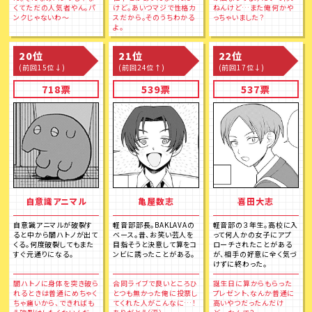
くてただの人気者やん。パ
けど。あいつマジで性格カ
ねんけど…また俺何かや
ンクじゃないわ～
スだから。そのうちわかる
っちゃいました？
よ。
20位
21位
22位
(前回15位↓)
(前回24位↑)
(前回17位↓)
718票
539票
537票
自意識アニマル
亀屋数志
喜田大志
自意識アニマルが破裂す
軽音部部長。BAKLAVAの
軽音部の３年生。高校に入
ると中から闇ハトノが出て
ベース。昔、お笑い芸人を
って何人かの女子にアプ
くる。何度破裂してもまた
目指そうと決意して算をコ
ローチされたことがある
すぐ元通りになる。
ンビに誘ったことがある。
が、相手の好意に全く気づ
けずに終わった。
闇ハトノに身体を突き破ら
合同ライブで良いところひ
誕生日に算からもらった
れるときは普通にめちゃく
とつも無かった俺に投票し
プレゼント、なんか普通に
ちゃ痛いから、できればも
てくれた人がこんなに…！
高いやつだったんだけ