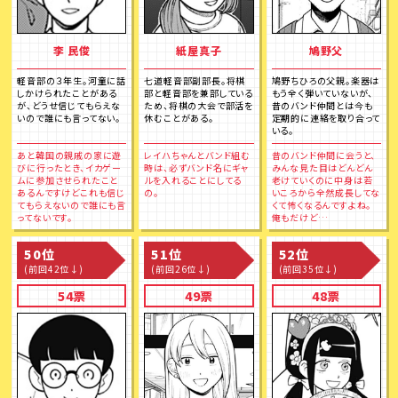
李 民俊
紙屋真子
鳩野父
軽音部の３年生。河童に話
七道軽音部副部長。将棋
鳩野ちひろの父親。楽器は
しかけられたことがある
部と軽音部を兼部している
もう全く弾いていないが、
が、どうせ信じてもらえな
ため、将棋の大会で部活を
昔のバンド仲間とは今も
いので誰にも言ってない。
休むことがある。
定期的に連絡を取り合って
いる。
あと韓国の親戚の家に遊
レイハちゃんとバンド組む
昔のバンド仲間に会うと、
びに行ったとき、イカゲー
時は、必ずバンド名にギャ
みんな見た目はどんどん
ムに参加させられたこと
ルを入れることにしてる
老けていくのに中身は若
あるんですけどこれも信じ
の。
いころから全然成長してな
てもらえないので誰にも言
くて怖くなるんですよね。
ってないです。
俺もだけど…
50位
51位
52位
(前回42位↓)
(前回26位↓)
(前回35位↓)
54票
49票
48票