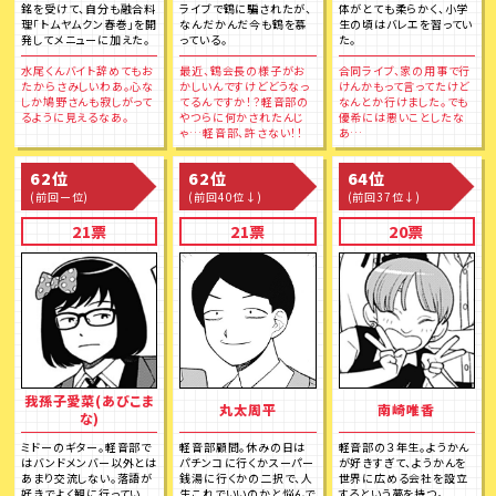
銘を受けて、自分も融合料
ライブで鶴に騙されたが、
体がとても柔らかく、小学
理「トムヤムクン春巻」を開
なんだかんだ今も鶴を慕
生の頃はバレエを習ってい
発してメニューに加えた。
っている。
た。
水尾くんバイト辞めてもお
最近、鶴会長の様子がお
合同ライブ、家の用事で行
たからさみしいわあ。心な
かしいんですけどどうなっ
けんかもって言ってたけど
しか鳩野さんも寂しがって
てるんですか！？軽音部の
なんとか行けました。でも
るように見えるなあ。
やつらに何かされたんじ
優希には悪いことしたな
ゃ…軽音部、許さない！！
あ…
62位
62位
64位
(前回ー位)
(前回40位↓)
(前回37位↓)
21票
21票
20票
我孫子愛菜(あびこま
丸太周平
南崎唯香
な)
ミドーのギター。軽音部で
軽音部顧問。休みの日は
軽音部の３年生。ようかん
はバンドメンバー以外とは
パチンコに行くかスーパー
が好きすぎて、ようかんを
あまり交流しない。落語が
銭湯に行くかの二択で、人
世界に広める会社を設立
好きでよく観に行ってい
生これでいいのかと悩んで
するという夢を持つ。