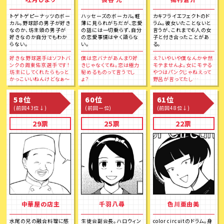
トゲトゲピーナッツのボー
ハッセーズのボーカル。軽
カキフライエフェクトのド
カル。野球部の男子が好き
薄に見られがちだが、恋愛
ラム。彼女いたことないと
なのか、坊主頭の男子が
の話には一切乗らず、自分
言うが、これまで６人の女
好きなのか自分でもわか
の恋愛事情は全く語らな
子と付き合ったことがあ
らない。
い。
る。
好きな野球選手はソフトバ
僕は恋バナがあんまり好
え？いやいや僕なんか全然
ンクの周東佑京選手です！
きじゃなくてね。恋は極力
モテませんよ。女にモテる
坊主にしてくれたらもっと
秘めるものって言うでし
やつはパンクじゃねえって
かっこいいねんけどなぁ～
ょ？
野呂が言ってたし…
58位
60位
61位
(前回43位↓)
(前回ー位)
(前回48位↓)
29票
25票
22票
中華屋の店主
千羽八尋
色川亜由美
水尾の兄の融合料理に感
生徒会副会長。ハロウィン
color circuitのドラム。身