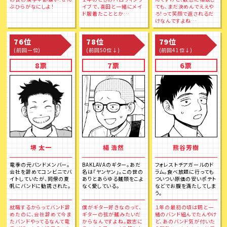
ぶひらがなにしよ！
イブで、喜田と一緒にメイ
ても、まだ決めんでええや
ド服着たこととか…
ろ！って笑顔で返されるだ
けなんですよね…
76位
78位
79位
(前回ー位)
(前回50位↓)
(前回41位↓)
8票
7票
6票
堺 太一
楊 浩然
熊谷芳樹
竜季の元バンドメンバー。
BAKLAVAのギター。あだ
フォレストチアガールのド
会社を辞めてコンビニでバ
名は「ヤンヤン」。この世の
ラム。食べ放題に行っても
イトしていたが、同僚の夏
ありとあらゆる麺類をこよ
ついつい原価の安いポテト
帆にバンドに勧誘された。
なく愛している。
などでお腹を満たしてしま
う。
就職するからってバンド辞
僕がギター好きなのって、
１年の最初の頃は鶴と一
めたのに、会社辞めて今ま
ギターの弦が麺みたいだ
緒のバンド組んでたんやけ
たバンドやってるなんて竜
からなんですよね。数志に
ど、あのバンド気が付いた