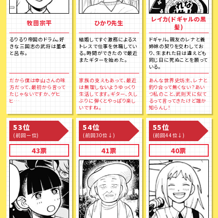
レイカ(ドギャルの黒
牧田宗平
ひかり先生
髪)
るりるり帝国のドラム。好
結婚してすぐ激務によるス
ドギャル。親友のレナと義
きな三国志の武将は董卓
トレスで仕事を休職してい
姉妹の契りを交わしてお
と呂布。
る。時間ができたので最近
り、生まれた日は違えども
またギターを始めた。
同じ日に死ぬことを願って
いる。
だから僕は幸山さんの味
家族の支えもあって、最近
あんな世界史坊主、レナと
方だって、最初から言って
は無理しないようゆっくり
釣り合って無くない？あい
たじゃないですか、ゲヒ
生活してます。ギター、久し
つ私のこと、武則天に似て
ヒ…
ぶりに弾くとやっぱり楽し
るって言ってきたけど誰か
いですね。
知らんし！
53位
54位
55位
(前回ー位)
(前回30位↓)
(前回44位↓)
43票
41票
40票