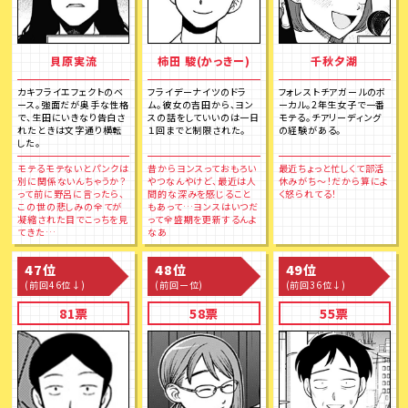
貝原実流
柿田 駿(かっきー)
千秋夕湖
カキフライエフェクトのベ
フライデーナイツのドラ
フォレストチアガールのボ
ース。強面だが奥手な性格
ム。彼女の吉田から、ヨン
ーカル。2年生女子で一番
で、生田にいきなり告白さ
スの話をしていいのは一日
モテる。チアリーディング
れたときは文字通り横転
１回までと制限された。
の経験がある。
した。
モテるモテないとパンクは
昔からヨンスっておもろい
最近ちょっと忙しくて部活
別に関係ないんちゃうか？
やつなんやけど、最近は人
休みがち～！だから算によ
って前に野呂に言ったら、
間的な深みを感じること
く怒られてる！
この世の悲しみの全てが
もあって…ヨンスはいつだ
凝縮された目でこっちを見
って全盛期を更新するんよ
てきた…
なあ
47位
48位
49位
(前回46位↓)
(前回ー位)
(前回36位↓)
81票
58票
55票