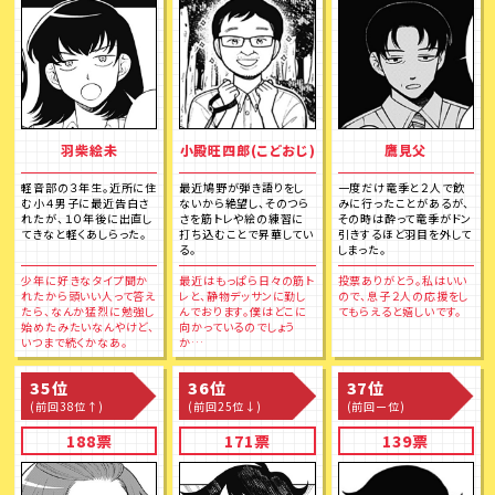
羽柴絵未
小殿旺四郎(こどおじ)
鷹見父
軽音部の３年生。近所に住
最近鳩野が弾き語りをし
一度だけ竜季と２人で飲
む小４男子に最近告白さ
ないから絶望し、そのつら
みに行ったことがあるが、
れたが、１０年後に出直し
さを筋トレや絵の練習に
その時は酔って竜季がドン
てきなと軽くあしらった。
打ち込むことで昇華してい
引きするほど羽目を外して
る。
しまった。
少年に好きなタイプ聞か
最近はもっぱら日々の筋ト
投票ありがとう。私はいい
れたから頭いい人って答え
レと、静物デッサンに勤し
ので、息子２人の応援をし
たら、なんか猛烈に勉強し
んでおります。僕はどこに
てもらえると嬉しいです。
始めたみたいなんやけど、
向かっているのでしょう
いつまで続くかなあ。
か…
35位
36位
37位
(前回38位↑)
(前回25位↓)
(前回ー位)
188票
171票
139票