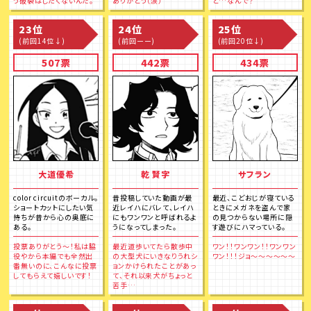
う破裂はしたくないんだ。
ありがとう（涙）
ど…なんで？
23位
24位
25位
(前回14位↓)
(前回ーー)
(前回20位↓)
507票
442票
434票
大道優希
乾 賢字
サフラン
color circuitのボーカル。
昔投稿していた動画が最
最近、こどおじが寝ている
ショートカットにしたい気
近レイハにバレて、レイハ
ときにメガネを盗んで家
持ちが昔から心の奥底に
にもワンワンと呼ばれるよ
の見つからない場所に隠
ある。
うになってしまった。
す遊びにハマっている。
投票ありがとう～！私は脇
最近道歩いてたら散歩中
ワン！！ワンワン！！ワンワン
役やから本編でも全然出
の大型犬にいきなりうれシ
ワン！！！ジョ～～～～～～
番無いのに、こんなに投票
ョンかけられたことがあっ
してもらえて嬉しいです！
て、それ以来犬がちょっと
苦手…