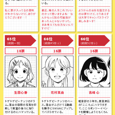
る。
いる。
私に票が入ってるの意味
最近、俺の人生これでいい
ようかんの会社を設立する
がわからないけど、ありが
のかって思いますよね…な
のは夢だけど、とりあえず
とうございます…！
んかもっと別の可能性が
は大学でキャンパスライフ
あったんじゃないかって。
楽しみま～す！
まあ考えても仕方ないんで
すけど…
65位
66位
66位
(前回ー位)
(前回45位↓)
(前回52位↓)
18票
16票
16票
生田心春
花村真由
吉峰 心
トゲトゲピーナッツのドラ
トゲトゲピーナッツのベー
軽音部の３年生。夏目漱石
ム。落合の寝顔の写真を印
ス。落合がふざけてる動画
の「こころ」にハマりすぎ
刷して教室の後ろに貼り
を勝手にtiktokにアップし
て、こころオンリーイベン
付けるのにハマっている。
てバズらせている。
トを開催しようともくろん