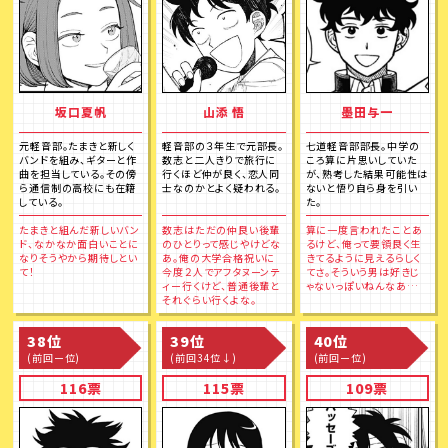
坂口夏帆
山添 悟
墨田与一
元軽音部。たまきと新しく
軽音部の３年生で元部長。
七道軽音部部長。中学の
バンドを組み、ギターと作
数志と二人きりで旅行に
ころ算に片思いしていた
曲を担当している。その傍
行くほど仲が良く、恋人同
が、熟考した結果可能性は
ら通信制の高校にも在籍
士なのかとよく疑われる。
ないと悟り自ら身を引い
している。
た。
たまきと組んだ新しいバン
数志はただの仲良い後輩
算に一度言われたことあ
ド、なかなか面白いことに
のひとりって感じやけどな
るけど、俺って要領良く生
なりそうやから期待しとい
あ。俺の大学合格祝いに
きてるように見えるらしく
て！
今度２人でアフタヌーンテ
てさ。そういう男は好きじ
ィー行くけど、普通後輩と
ゃないっぽいねんなあ…
それぐらい行くよな。
38位
39位
40位
(前回ー位)
(前回34位↓)
(前回ー位)
116票
115票
109票