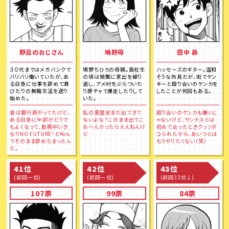
野呂のおじさん
鳩野母
田中 昴
３０代まではメガバンクで
鳩野ちひろの母親。高校生
ハッセーズのギター。温和
バリバリ働いていたが、あ
の頃は頻繁に家出を繰り
そうな外見だが、街でヤン
る日急に仕事を辞めて酒
返し、アメ村をぶらついた
キーと殴り合いのケンカを
びたりの無職生活を送り
り原チャで爆走したりして
したことが何回もある。
始めた。
いた。
昔は銀行員やってたけど、
私の黒歴史まだ出てきて
殴り合いのケンカも嫌いじ
ある日急に全部がどうで
ないよな？このまま出てこ
ゃないけど、サントスとは
もよくなって、勤務中いき
おへんかったらええねんけ
初めて会ったときクッソボ
なりNO FUTURE！と叫ん
ど…
コられたから、あいつとは
でそのまま辞めちまったん
もうやりたくない（笑）
だ。
41位
42位
43位
(前回ー位)
(前回ー位)
(前回33位↓)
107票
99票
84票