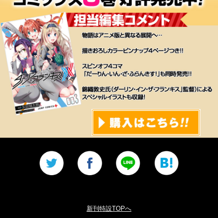
-->
-->
新刊特設TOPへ