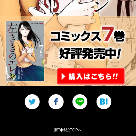
-->
-->
新刊特設TOPへ