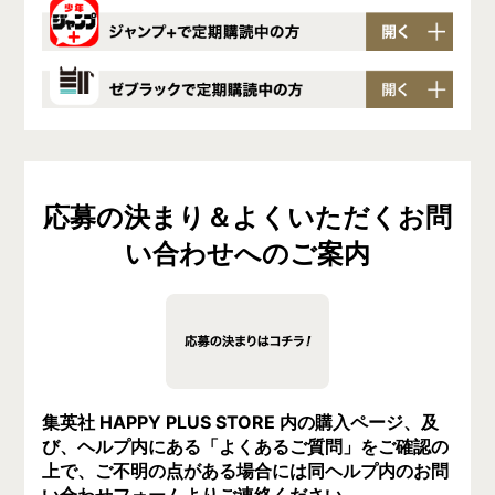
「少年ジャンプ＋」アプリを起動
後、以下の手順で進めてください！
「ゼブラック」アプリを起動
後、以下手順で進めてくださ
①「少年ジャンプ」タブをタップ！
応募の決まり＆よくいただくお問
い！
② 「デジタル版少年ジャンプ 定期購読者限定
特典情報」のバナーをタップ！
い合わせへのご案内
③ 該当キャンペーンの「応募する！」のバナー
をタップ！
④ 画面の案内に従ってご応募ください。
集英社 HAPPY PLUS STORE 内の購入ページ、及
び、ヘルプ内にある「よくあるご質問」をご確認の
上で、ご不明の点がある場合には同ヘルプ内のお問
い合わせフォームよりご連絡ください。