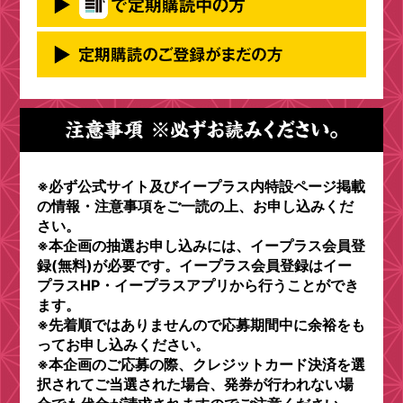
方法
「ゼブラック」アプリを起動
①「少年ジャンプ」タブをタップ！
後、以下手順で進めてくださ
②下にスクロールし、「定期購読者限定」タブ
下記バナーから、定期購読の仕
い！
をタップ！
方をご確認ください！
③該当キャンペーンの「読む」のボタンをタッ
プ！
※必ず公式サイト及びイープラス内特設ページ掲載
④画面の案内に従ってご注文ください。
の情報・注意事項をご一読の上、お申し込みくだ
さい。
※本企画の抽選お申し込みには、イープラス会員登
録(無料)が必要です。イープラス会員登録はイー
プラスHP・イープラスアプリから行うことができ
ます。
※先着順ではありませんので応募期間中に余裕をも
ってお申し込みください。
※本企画のご応募の際、クレジットカード決済を選
択されてご当選された場合、発券が行われない場