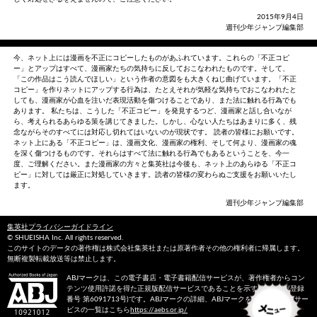
2015年9月4日
週刊少年ジャンプ編集部
今、ネット上には漫画を不正にコピーしたものがあふれています。これらの「不正コピ
ー」とアップはすべて、漫画家たちの気持ちに反しておこなわれたものです。そして、
「この作品はこう読んでほしい」という作者の意図をも大きくねじ曲げています。「不正
コピー」を作りネットにアップする行為は、たとえそれが気軽な気持ちでおこなわれたと
しても、漫画家が心血を注いだ表現活動を傷つけることであり、また法に触れる行為でも
あります。 私たちは、こうした「不正コピー」を発見するつど、漫画家と話し合いなが
ら、考えられるあらゆる策を講じてきました。しかし、心ない人たちはあまりに多く、残
念ながらそのすべてには対応し切れてはいないのが現状です。 読者の皆様にお願いです。
ネット上にある「不正コピー」は、漫画文化、漫画家の権利、そして何より、漫画家の魂
を深く傷つけるものです。それらはすべて法に触れる行為でもあるということを、今一
度、ご理解ください。また漫画家の方々と集英社は今後も、ネット上のあらゆる「不正コ
ピー」に対しては厳正に対処していきます。読者の皆様の変わらぬご支援をお願いいたし
ます。
週刊少年ジャンプ編集部
集英社プライバシーガイドライン
© SHUEISHA Inc. All rights reserved.
このサイトのデータの著作権は株式会社集英社または原著作者その他の権利者に帰属します。
無断複製転載放送等は禁止します。
ABJマークは、この電子書店・電子書籍配信サービスが、著作権者からコン
テンツ使用許諾を得た正規版配信サービスであることを示す
登録商標(登録
番号 第6091713号)です。ABJマークの詳細、ABJマークを掲示しているサー
ビスの一覧はこちら
https://aebs.or.jp/