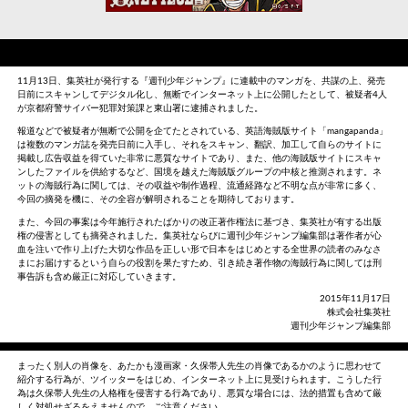
11月13日、集英社が発行する『週刊少年ジャンプ』に連載中のマンガを、共謀の上、発売
日前にスキャンしてデジタル化し、無断でインターネット上に公開したとして、被疑者4人
が京都府警サイバー犯罪対策課と東山署に逮捕されました。
報道などで被疑者が無断で公開を企てたとされている、英語海賊版サイト「mangapanda」
は複数のマンガ誌を発売日前に入手し、それをスキャン、翻訳、加工して自らのサイトに
掲載し広告収益を得ていた非常に悪質なサイトであり、また、他の海賊版サイトにスキャ
ンしたファイルを供給するなど、国境を越えた海賊版グループの中核と推測されます。ネ
ットの海賊行為に関しては、その収益や制作過程、流通経路など不明な点が非常に多く、
今回の摘発を機に、その全容が解明されることを期待しております。
また、今回の事案は今年施行されたばかりの改正著作権法に基づき、集英社が有する出版
権の侵害としても摘発されました。集英社ならびに週刊少年ジャンプ編集部は著作者が心
血を注いで作り上げた大切な作品を正しい形で日本をはじめとする全世界の読者のみなさ
まにお届けするという自らの役割を果たすため、引き続き著作物の海賊行為に関しては刑
事告訴も含め厳正に対応していきます。
2015年11月17日
株式会社集英社
週刊少年ジャンプ編集部
まったく別人の肖像を、あたかも漫画家・久保帯人先生の肖像であるかのように思わせて
紹介する行為が、ツイッターをはじめ、インターネット上に見受けられます。こうした行
為は久保帯人先生の人格権を侵害する行為であり、悪質な場合には、法的措置も含めて厳
しく対処せざるをえませんので、ご注意ください。