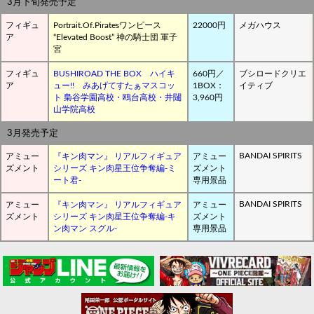
3月下旬発売予定
フィギュ
Portrait.Of.Piratesワンピース
22000円
メガハウス
ア
“Elevated Boost” 神の騎士団 軍子
宮
フィギュ
BUSHIROAD THE BOX ハイキ
660円／
ブシロードクリエ
ア
ュー!! みあげてすたぁマスコッ
1BOX：
イティブ
ト 梟谷学園高校・鴎台高校・井闥
3,960円
山学院高校
3月発売予定
BANDAI SPIRITS
アミュー
『キン肉マン』 リアルフィギュア
アミュー
ズメント
シリーズ キン肉星王位争奪編-ミ
ズメント
ート君-
専用景品
BANDAI SPIRITS
アミュー
『キン肉マン』 リアルフィギュア
アミュー
ズメント
シリーズ キン肉星王位争奪編-キ
ズメント
ン肉マン スグル-
専用景品