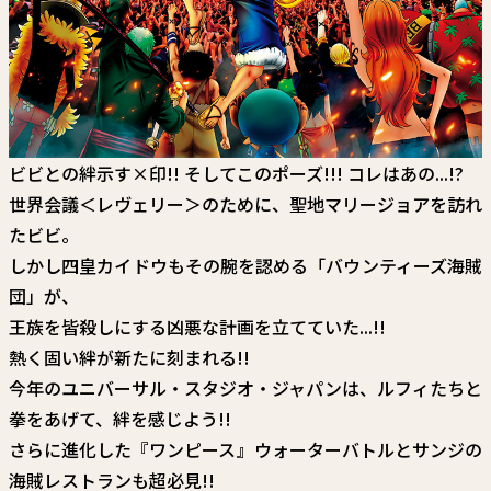
関連情報
関連リンク
ビビとの絆示す×印!! そしてこのポーズ!!! コレはあの...!?
世界会議＜レヴェリー＞のために、聖地マリージョアを訪れ
たビビ。
しかし四皇カイドウもその腕を認める「バウンティーズ海賊
団」が、
王族を皆殺しにする凶悪な計画を立てていた...!!
熱く固い絆が新たに刻まれる!!
今年のユニバーサル・スタジオ・ジャパンは、ルフィたちと
拳をあげて、絆を感じよう!!
さらに進化した
『ワンピース』ウォーターバトル
と
サンジの
海賊レストラン
も超必見!!