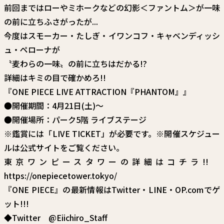
前回まではローやミホークなどの幻影＜ファントム＞が一味
の前に立ちふさがったが...
今度はスモーカー・たしぎ・イワンコフ・キャベンディッシ
ュ・ペローナが
〝麦わらの一味〟の前に立ちはだかる!?
詳細はキミの目で確かめろ!!
『ONE PIECE LIVE ATTRACTION『PHANTOM』』
●開催期間：4月21日(土)～
●開催場所：パーク5階 ライブステージ
※鑑賞には「LIVE TICKET」が必要です。※開催スケジュー
ルは
公式サイト
をご覧ください。
東京ワンピースタワーの詳細は
コチラ
!!
https://onepiecetower.tokyo/
『ONE PIECE』の最新情報はTwitter・LINE・OP.comでゲ
ット!!!
◆Twitter
@Eiichiro_Staff