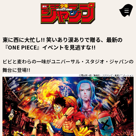
新刊情報
東に西に大忙し!! 笑いあり涙ありで贈る、最新の
編集部からのお知らせ
『ONE PIECE』イベントを見逃すな!!
お知らせ
ビビと麦わらの一味がユニバーサル・スタジオ・ジャパンの
舞台に登場!!
連載作品
雑誌
定期購読
イチオシ情報
漫画賞