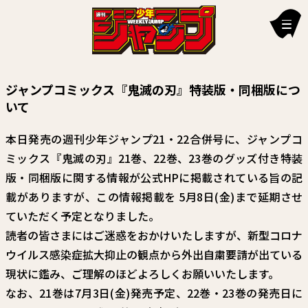
新刊情報
ジャンプコミックス『鬼滅の刃』特装版・同梱版につ
編集部からのお知らせ
いて
お知らせ
本日発売の週刊少年ジャンプ21・22合併号に、ジャンプコ
ミックス『鬼滅の刃』21巻、22巻、23巻のグッズ付き特装
連載作品
版・同梱版に関する情報が公式HPに掲載されている旨の記
雑誌
載がありますが、この情報掲載を 5月8日(金)まで延期させ
ていただく予定となりました。
定期購読
読者の皆さまにはご迷惑をおかけいたしますが、新型コロナ
イチオシ情報
ウイルス感染症拡大抑止の観点から外出自粛要請が出ている
現状に鑑み、ご理解のほどよろしくお願いいたします。
漫画賞
なお、21巻は7月3日(金)発売予定、22巻・23巻の発売日に