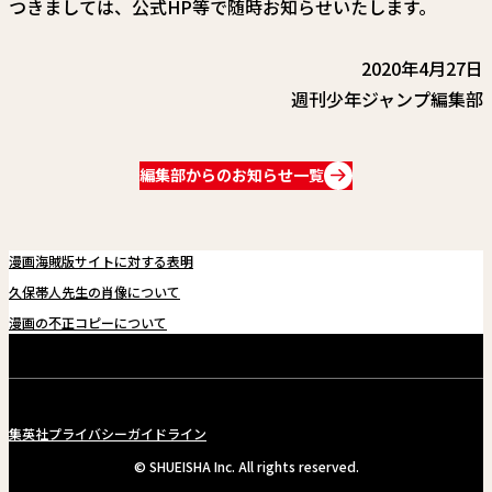
つきましては、公式HP等で随時お知らせいたします。
関連情報
関連リンク
2020年4月27日
週刊少年ジャンプ編集部
編集部からのお知らせ一覧
漫画海賊版サイトに対する表明
久保帯人先生の肖像について
漫画の不正コピーについて
集英社プライバシーガイドライン
© SHUEISHA Inc. All rights reserved.