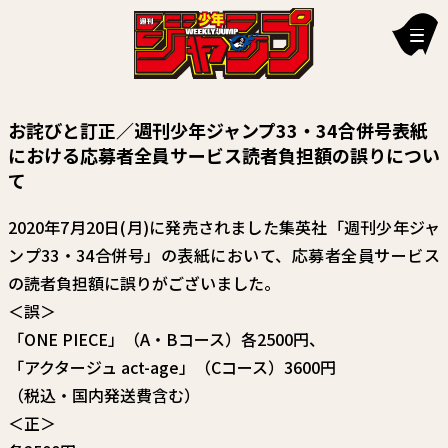
新刊情報
お詫びと訂正／週刊少年ジャンプ33・34合併号表紙
編集部からのお知らせ
における応募者全員サービス読者負担額の誤りについ
て
お知らせ
2020年7月20日(月)に発売されました集英社「週刊少年ジャ
連載作品
ンプ33・34合併号」の表紙において、応募者全員サービス
雑誌
の読者負担額に誤りがございました。
＜誤＞
定期購読
「ONE PIECE」（A・Bコース）各2500円、
「アクタージュ act-age」（Cコース）3600円
イチオシ情報
（税込・国内発送費含む）
漫画賞
＜正＞