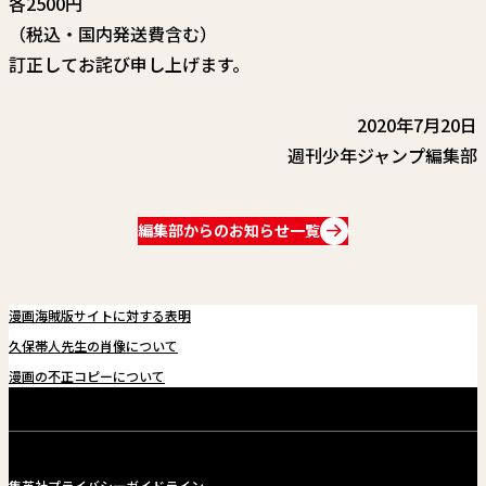
各2500円
関連情報
（税込・国内発送費含む）
関連リンク
訂正してお詫び申し上げます。
2020年7月20日
週刊少年ジャンプ編集部
編集部からのお知らせ一覧
漫画海賊版サイトに対する表明
久保帯人先生の肖像について
漫画の不正コピーについて
集英社プライバシーガイドライン