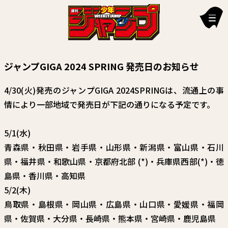
新刊情報
ジャンプGIGA 2024 SPRING 発売日のお知らせ
編集部からのお知らせ
4/30(火)発売のジャンプGIGA 2024SPRINGは、流通上の事
お知らせ
情により一部地域で発売日が下記の通りになる予定です。
連載作品
5/1(水)
雑誌
青森県・秋田県・岩手県・山形県・新潟県・富山県・石川
県・福井県・和歌山県・京都府北部 (*)・兵庫県西部(*)・徳
定期購読
島県・香川県・高知県
イチオシ情報
5/2(木)
鳥取県・島根県・岡山県・広島県・山口県・愛媛県・福岡
漫画賞
県・佐賀県・大分県・長崎県・熊本県・宮崎県・鹿児島県