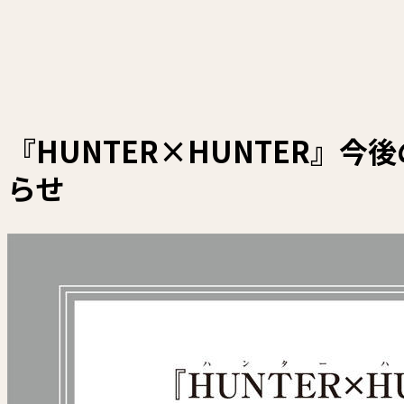
『HUNTER×HUNTER』
らせ