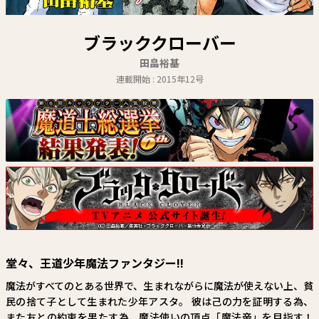
関連情報
関連リンク
ブラッククローバー
田畠裕基
連載開始 : 2015年12号
堂々、王道少年魔法ファンタジー!!
魔法がすべてのとある世界で、生まれながらに魔法が使えない上、貧
民の捨て子として生まれた少年アスタ。 彼は己の力を証明する為、
また友との約束を果たす為、魔法使いの頂点「魔法帝」を目指す！