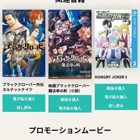
HUNGRY JOKER 3
ブラッククローバー外伝
映画ブラッククローバー
紙版を購入
カルテットナイツ
魔法帝の剣（小説）
電子版を購入
電子版を購入
紙版を購入
試し読み
試し読み
電子版を購入
プロモーションムービー