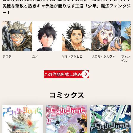
美麗な筆致と熱きキャラ達が織り成す王道「少年」魔法ファンタジ
ー！
アスタ
ユノ
ヤミ・スケヒロ
ノエル・シルヴァ
フィンラ
イス
この作品を試し読み
コミックス