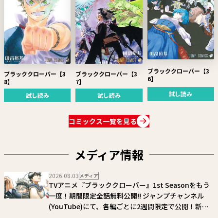
ブラッククローバー【3
ブラッククローバー【3
ブラッククローバー【3
6】
8】
7】
試し読み
試し読み
試し読み
コミックス一覧を見る
メディア情報
2026.08.03
メディア
TVアニメ『ブラッククローバー』1st Seasonをもう
一度！期間限定全話無料公開!! ジャンプチャンネル
(YouTube)にて、各編ごとに2週間限定で公開！新シ
ーズン放送開始に向けて、今から物語をしっかり復習