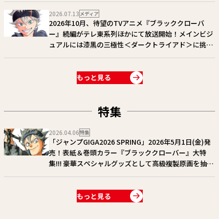
しておこう!!
2026.07.13
メディア
2026年10月、待望のTVアニメ『ブラッククローバ
ー』続編がテレ東系列ほかにて放送開始！メインビジ
ュアルには漆黒の三極性＜ダークトライアド＞に挑む
アスタ達が描かれる!!
もっと見る
特集
2026.04.06
特集
「ジャンプGIGA2026 SPRING」2026年5月1日(金)発
売！表紙＆巻頭カラー『ブラッククローバー』大特
集!!! 豪華スペシャルグッズとして高級複製原画を抽選
で10名様にプレゼント!!
もっと見る