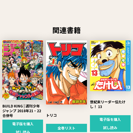
関連書籍
世紀末リーダー伝たけ
BUILD KING | 週刊少年
し！ 13
ジャンプ 2018年21・22
トリコ
合併号
電子版を購入
電子版を購入
試し読み
全巻リスト
試し読み