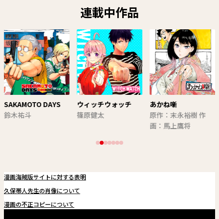
連載中作品
SAKAMOTO DAYS
ウィッチウォッチ
あかね噺
鈴木祐斗
篠原健太
原作：末永裕樹 作
画：馬上鷹将
漫画海賊版サイトに対する表明
久保帯人先生の肖像について
漫画の不正コピーについて