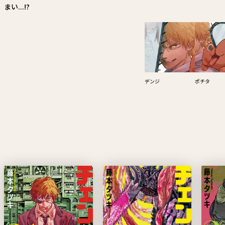
まい...!?
デンジ
ポチタ