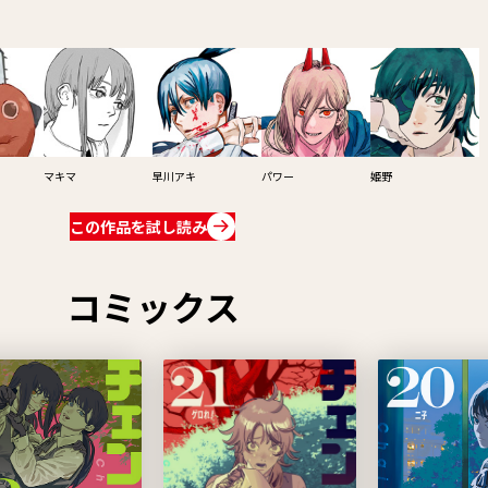
マキマ
早川アキ
パワー
姫野
この作品を試し読み
コミックス