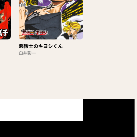
悪祓士のキヨシくん
魔男のイチ
臼井彰一
原作：西修 作画：宇佐