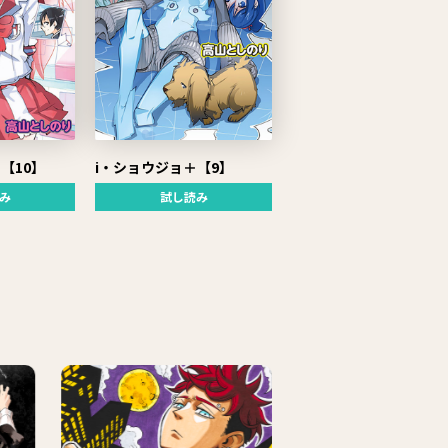
【10】
i・ショウジョ＋【9】
み
試し読み