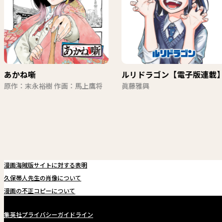
あかね噺
ルリドラゴン【電子版連載
原作：末永裕樹 作画：馬上鷹将
眞藤雅興
漫画海賊版サイトに対する表明
久保帯人先生の肖像について
漫画の不正コピーについて
集英社プライバシーガイドライン