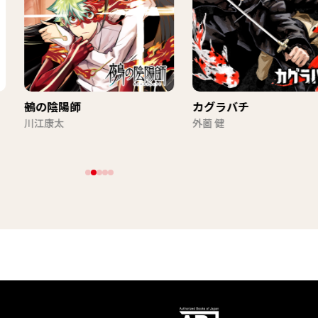
】
鵺の陰陽師
カグラバチ
川江康太
外薗 健