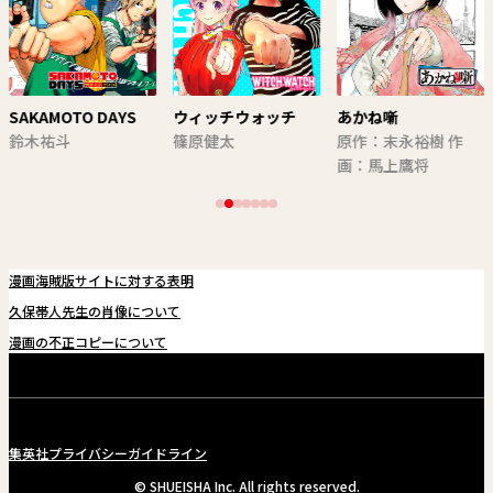
SAKAMOTO DAYS
ウィッチウォッチ
あかね噺
鈴木祐斗
篠原健太
原作：末永裕樹 作
画：馬上鷹将
漫画海賊版サイトに対する表明
久保帯人先生の肖像について
漫画の不正コピーについて
集英社プライバシーガイドライン
© SHUEISHA Inc. All rights reserved.