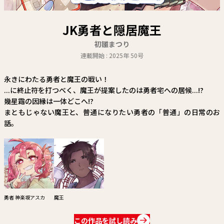
関連情報
関連リンク
JK勇者と隠居魔王
初雛まつり
連載開始 : 2025年 50号
永きにわたる勇者と魔王の戦い！
...に終止符を打つべく、魔王が提案したのは勇者宅への居候...!?
幾星霜の因縁は一体どこへ!?
まともじゃない魔王と、普通になりたい勇者の「普通」の日常のお
話。
勇者 神楽坂アスカ
魔王
この作品を試し読み