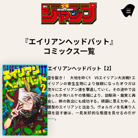
新刊情報
『エイリアンヘッドバット』
編集部からのお知らせ
コミックス一覧
お知らせ
エイリアンヘッドバット【2】
連載作品
空を裂き！ 大地を砕く!! VSエイリアン大決戦!! エ
イリアンの寄生生物により強靭になったオウガは
雑誌
次々にエイリアン達を撃退していく。その途中で出
会った少年ハルヤの情報により、幼馴染・龍実と再
定期購読
会し、姉の救出にも成功する。順調に思えた中、人
間型のエイリアンと出会う。ヴォルガノを名乗り人
イチオシ情報
語を話す彼は、一見友好的な態度を見せるのだが
──。
漫画賞