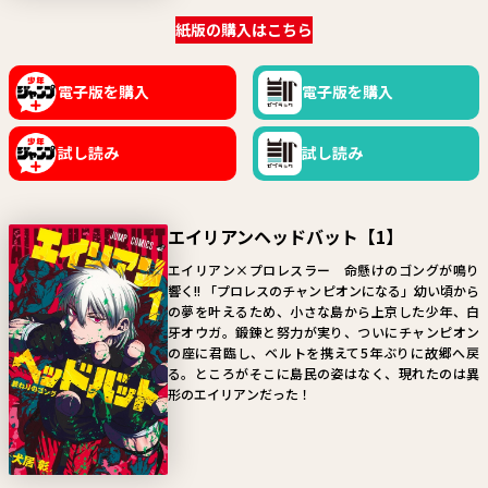
関連情報
紙版の購入はこちら
関連リンク
電子版を購入
電子版を購入
試し読み
試し読み
エイリアンヘッドバット【1】
エイリアン×プロレスラー 命懸けのゴングが鳴り
響く!! 「プロレスのチャンピオンになる」幼い頃から
の夢を叶えるため、小さな島から上京した少年、白
牙オウガ。鍛錬と努力が実り、ついにチャンピオン
の座に君臨し、ベルトを携えて5年ぶりに故郷へ戻
る。ところがそこに島民の姿はなく、現れたのは異
形のエイリアンだった！