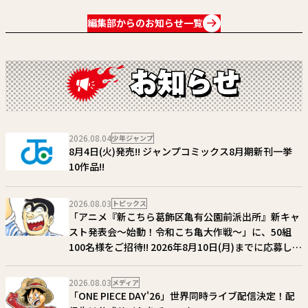
編集部からのお知らせ一覧
2026.08.04
少年ジャンプ
8月4日(火)発売!! ジャンプコミックス8月期新刊一挙
10作品!!
2026.08.03
トピックス
「アニメ『新こちら葛飾区亀有公園前派出所』新キャ
スト発表会～始動！令和こち亀大作戦～」に、50組
100名様をご招待!! 2026年8月10日(月)までに応募しよ
う！
2026.08.03
メディア
「ONE PIECE DAY'26」世界同時ライブ配信決定！配