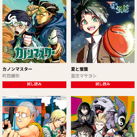
カノンマスター
夏と蛍籠
町田麗弥
里庄マサヨシ
試し読み
試し読み