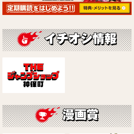
カグラバチ
HAL FORMULA
外薗 健
寺坂研人
試し読み
試し読み