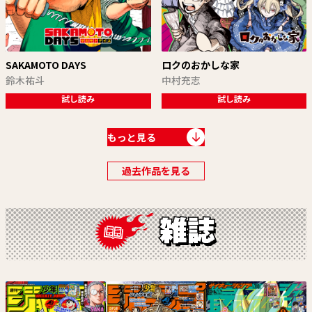
SAKAMOTO DAYS
ロクのおかしな家
鈴木祐斗
中村充志
試し読み
試し読み
もっと見る
過去作品を見る
あかね噺
ウィッチウォッチ
原作：末永裕樹 作画：馬上鷹将
篠原健太