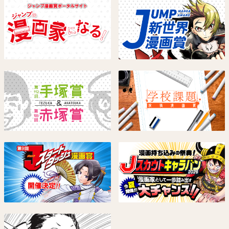
鵺の陰陽師
悪祓士のキヨシくん
川江康太
臼井彰一
試し読み
試し読み
僕とロボコ
UNDER DOCTOR
宮崎周平
谷本今日
試し読み
試し読み