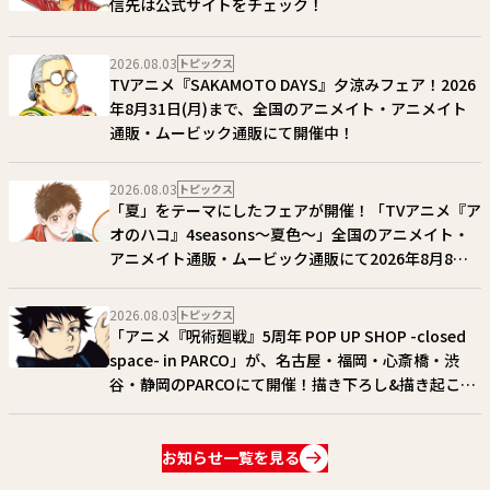
信先は公式サイトをチェック！
2026.08.03
トピックス
TVアニメ『SAKAMOTO DAYS』夕涼みフェア！2026
年8月31日(月)まで、全国のアニメイト・アニメイト
通販・ムービック通販にて開催中！
2026.08.03
トピックス
「夏」をテーマにしたフェアが開催！「TVアニメ『ア
オのハコ』4seasons〜夏色〜」全国のアニメイト・
アニメイト通販・ムービック通販にて2026年8月8日
(土)〜 30日(日)まで開催！
2026.08.03
トピックス
「アニメ『呪術廻戦』5周年 POP UP SHOP -closed
space- in PARCO」が、名古屋・福岡・心斎橋・渋
谷・静岡のPARCOにて開催！描き下ろし&描き起こし
アイテム多数展開!! 詳細はコチラ!!
お知らせ一覧を見る