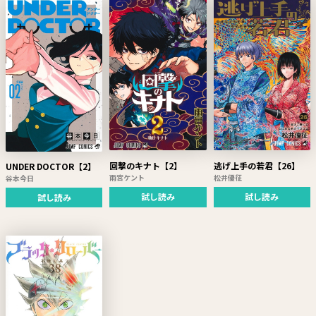
回撃のキナト【2】
逃げ上手の若君【26】
UNDER DOCTOR【2】
雨宮ケント
松井優征
谷本今日
試し読み
試し読み
試し読み