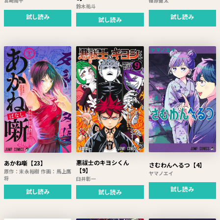
宮崎周平
篠原健太
鈴木祐斗
試し読み
試し読み
試し読み
悪祓士のキヨシくん
あかね噺【23】
さむわんへるつ【4】
【9】
原作：末永裕樹 作画：馬上鷹
ヤマノエイ
将
臼井彰一
試し読み
試し読み
試し読み