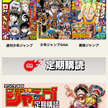
試し読み
試し読み
少年ジャンプGIGA
最強ジャンプ
週刊少年ジャンプ
アニマルシグナル
ルリドラゴン【電子版連載】
原作：春原ロビンソン 作画：筒
眞藤雅興
井大志
試し読み
試し読み