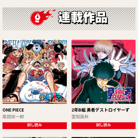
ONE PIECE
2年B組 勇者デストロイヤーず
尾田栄一郎
空知英秋
試し読み
試し読み