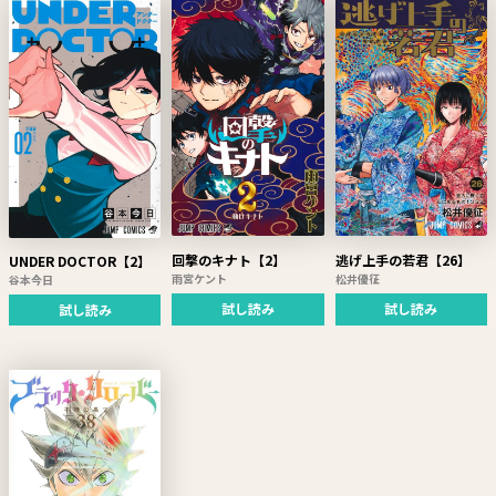
回撃のキナト【2】
逃げ上手の若君【26】
UNDER DOCTOR【2】
雨宮ケント
松井優征
谷本今日
試し読み
試し読み
試し読み