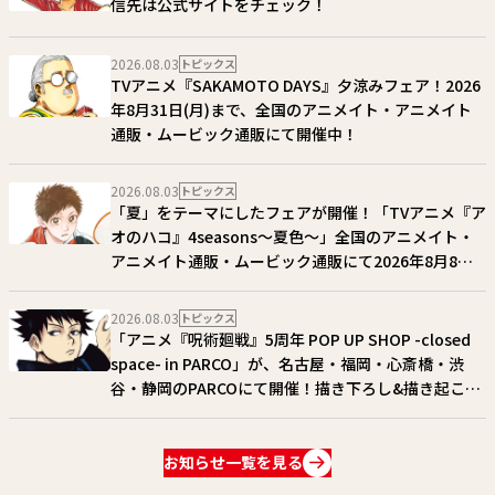
信先は公式サイトをチェック！
2026.08.03
トピックス
TVアニメ『SAKAMOTO DAYS』夕涼みフェア！2026
年8月31日(月)まで、全国のアニメイト・アニメイト
通販・ムービック通販にて開催中！
2026.08.03
トピックス
「夏」をテーマにしたフェアが開催！「TVアニメ『ア
オのハコ』4seasons〜夏色〜」全国のアニメイト・
アニメイト通販・ムービック通販にて2026年8月8日
(土)〜 30日(日)まで開催！
2026.08.03
トピックス
「アニメ『呪術廻戦』5周年 POP UP SHOP -closed
space- in PARCO」が、名古屋・福岡・心斎橋・渋
谷・静岡のPARCOにて開催！描き下ろし&描き起こし
アイテム多数展開!! 詳細はコチラ!!
お知らせ一覧を見る