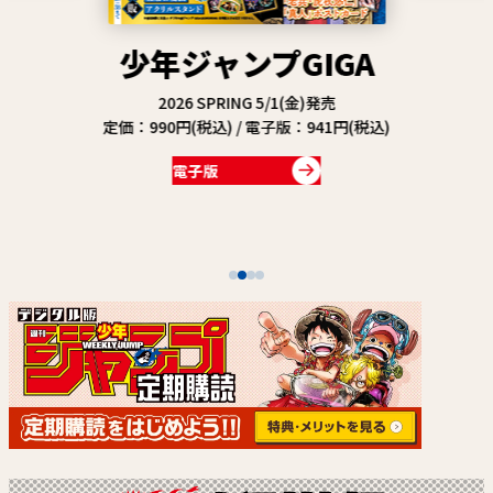
関連情報
関連リンク
TVアニメ『BLEACH 千年
血戦篇-禍進譚-』
2026年7月25日(土)23:00よりテレ東系列ほかにて放
送開始
詳細を見る