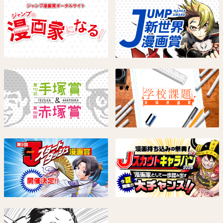
しのびごと
夏と蛍籠
原作：たけぐし一本 漫画：みた
里庄マサヨシ
らし三大
試し読み
試し読み
僕とロボコ
HAL FORMULA
宮崎周平
寺坂研人
試し読み
試し読み