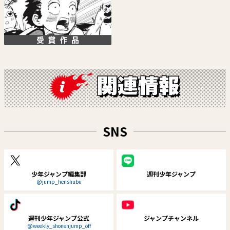
ロクのおかしな家
鵺の陰陽師
SNS
中村充志
川江康太
試し読み
試し読み
少年ジャンプ編集部
週刊少年ジャンプ
@jump_henshubu
週刊少年ジャンプ公式
ジャンプチャンネル
@weekly_shonenjump_off