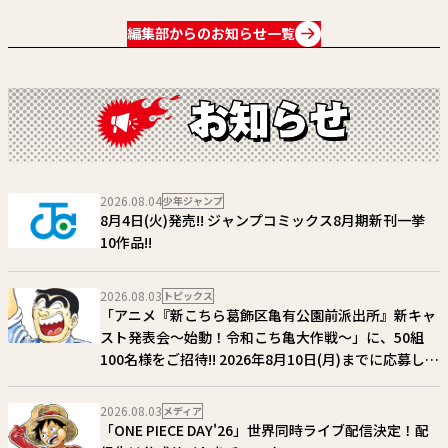
編集部からのお知らせ一覧
2026.08.04
少年ジャンプ
8月4日(火)発売!! ジャンプコミックス8月期新刊一挙
10作品!!
2026.08.03
トピックス
「アニメ『新こちら葛飾区亀有公園前派出所』新キャ
スト発表会～始動！令和こち亀大作戦～」に、50組
100名様をご招待!! 2026年8月10日(月)までに応募しよ
う！
2026.08.03
メディア
「ONE PIECE DAY'26」世界同時ライブ配信決定！配