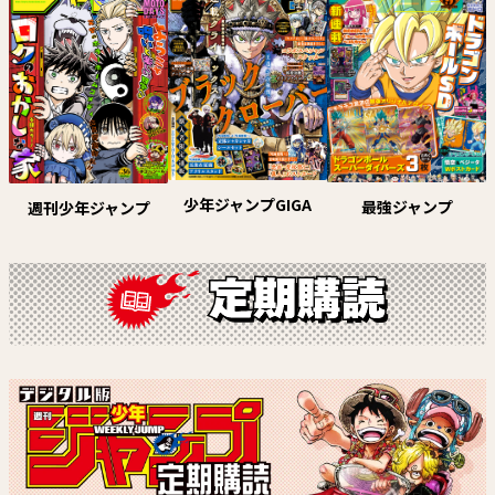
試し読み
試し読み
少年ジャンプGIGA
最強ジャンプ
週刊少年ジャンプ
アニマルシグナル
ルリドラゴン【電子版連載】
原作：春原ロビンソン 作画：筒
眞藤雅興
井大志
試し読み
試し読み