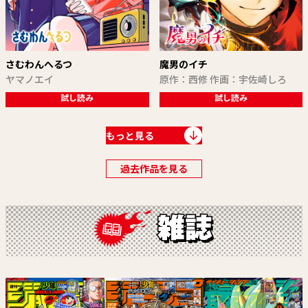
さむわんへるつ
魔男のイチ
ヤマノエイ
原作：西修 作画：宇佐崎しろ
試し読み
試し読み
もっと見る
過去作品を見る
カノンマスター
2年B組 勇者デストロイヤーず
町田麗弥
空知英秋