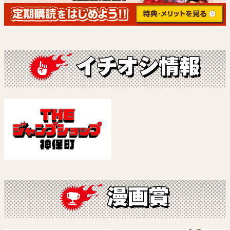
悪祓士のキヨシくん
カグラバチ
臼井彰一
外薗 健
試し読み
試し読み