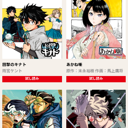
回撃のキナト
あかね噺
雨宮ケント
原作：末永裕樹 作画：馬上鷹将
試し読み
試し読み