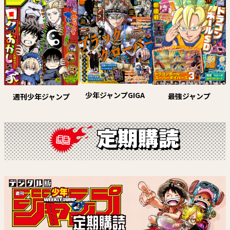
試し読み
試し読み
少年ジャンプGIGA
最強ジャンプ
週刊少年ジャンプ
しのびごと
悪祓士のキヨシくん
原作：たけぐし一本 漫画：みた
臼井彰一
らし三大
試し読み
試し読み