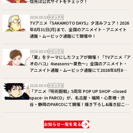
信先は公式サイトをチェック！
2026.08.03
トピックス
TVアニメ『SAKAMOTO DAYS』夕涼みフェア！2026
年8月31日(月)まで、全国のアニメイト・アニメイト
通販・ムービック通販にて開催中！
2026.08.03
トピックス
「夏」をテーマにしたフェアが開催！「TVアニメ『ア
オのハコ』4seasons〜夏色〜」全国のアニメイト・
アニメイト通販・ムービック通販にて2026年8月8日
(土)〜 30日(日)まで開催！
2026.08.03
トピックス
「アニメ『呪術廻戦』5周年 POP UP SHOP -closed
space- in PARCO」が、名古屋・福岡・心斎橋・渋
谷・静岡のPARCOにて開催！描き下ろし&描き起こし
アイテム多数展開!! 詳細はコチラ!!
お知らせ一覧を見る