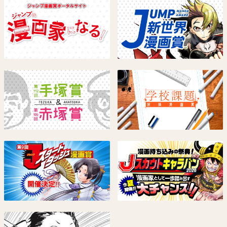
HUNTER×HUNTER
HAL FORMULA
冨樫義博
寺坂研人
試し読み
試し読み
SAKAMOTO DAYS
2年B組 勇者デストロイヤーず
鈴木祐斗
空知英秋
試し読み
試し読み