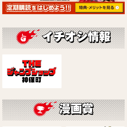
ルリドラゴン【電子版連載】
僕とロボコ
眞藤雅興
宮崎周平
試し読み
試し読み