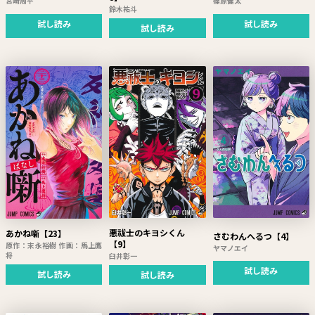
宮崎周平
篠原健太
鈴木祐斗
試し読み
試し読み
試し読み
悪祓士のキヨシくん
あかね噺【23】
さむわんへるつ【4】
【9】
原作：末永裕樹 作画：馬上鷹
ヤマノエイ
将
臼井彰一
試し読み
試し読み
試し読み