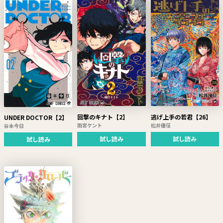
回撃のキナト【2】
逃げ上手の若君【26】
UNDER DOCTOR【2】
雨宮ケント
松井優征
谷本今日
試し読み
試し読み
試し読み