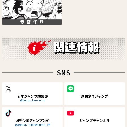
鵺の陰陽師
さむわんへるつ
川江康太
ヤマノエイ
SNS
試し読み
試し読み
少年ジャンプ編集部
週刊少年ジャンプ
@jump_henshubu
週刊少年ジャンプ公式
ジャンプチャンネル
@weekly_shonenjump_off