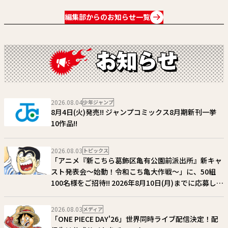
編集部からのお知らせ一覧
2026.08.04
少年ジャンプ
8月4日(火)発売!! ジャンプコミックス8月期新刊一挙
10作品!!
2026.08.03
トピックス
「アニメ『新こちら葛飾区亀有公園前派出所』新キャ
スト発表会～始動！令和こち亀大作戦～」に、50組
100名様をご招待!! 2026年8月10日(月)までに応募しよ
う！
2026.08.03
メディア
「ONE PIECE DAY'26」世界同時ライブ配信決定！配