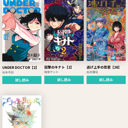
回撃のキナト【2】
逃げ上手の若君【26】
UNDER DOCTOR【2】
雨宮ケント
松井優征
谷本今日
試し読み
試し読み
試し読み