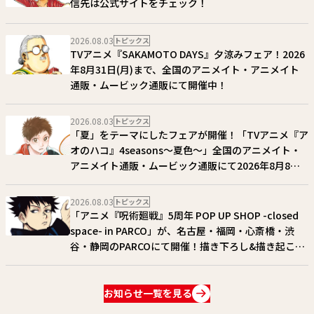
信先は公式サイトをチェック！
2026.08.03
トピックス
TVアニメ『SAKAMOTO DAYS』夕涼みフェア！2026
年8月31日(月)まで、全国のアニメイト・アニメイト
通販・ムービック通販にて開催中！
2026.08.03
トピックス
「夏」をテーマにしたフェアが開催！「TVアニメ『ア
オのハコ』4seasons〜夏色〜」全国のアニメイト・
アニメイト通販・ムービック通販にて2026年8月8日
(土)〜 30日(日)まで開催！
2026.08.03
トピックス
「アニメ『呪術廻戦』5周年 POP UP SHOP -closed
space- in PARCO」が、名古屋・福岡・心斎橋・渋
谷・静岡のPARCOにて開催！描き下ろし&描き起こし
アイテム多数展開!! 詳細はコチラ!!
お知らせ一覧を見る