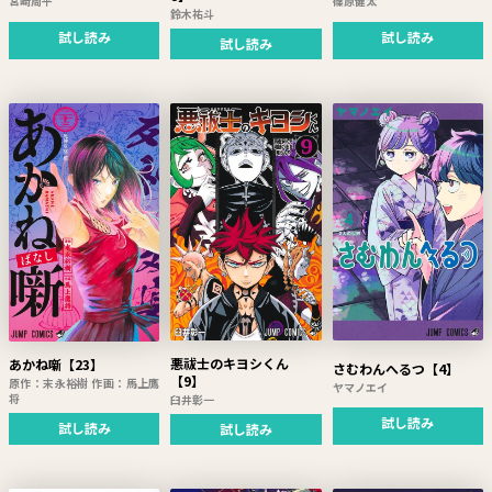
宮崎周平
篠原健太
鈴木祐斗
試し読み
試し読み
試し読み
悪祓士のキヨシくん
あかね噺【23】
さむわんへるつ【4】
【9】
原作：末永裕樹 作画：馬上鷹
ヤマノエイ
将
臼井彰一
試し読み
試し読み
試し読み