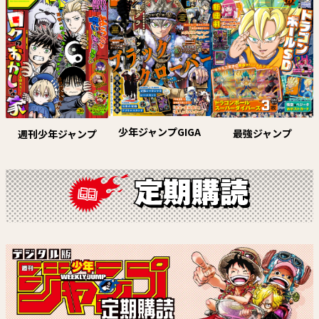
試し読み
試し読み
少年ジャンプGIGA
最強ジャンプ
週刊少年ジャンプ
アニマルシグナル
ロクのおかしな家
原作：春原ロビンソン 作画：筒
中村充志
井大志
試し読み
試し読み