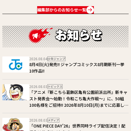
編集部からのお知らせ一覧
2026.08.04
少年ジャンプ
8月4日(火)発売!! ジャンプコミックス8月期新刊一挙
10作品!!
2026.08.03
トピックス
「アニメ『新こちら葛飾区亀有公園前派出所』新キャ
スト発表会～始動！令和こち亀大作戦～」に、50組
100名様をご招待!! 2026年8月10日(月)までに応募しよ
う！
2026.08.03
メディア
「ONE PIECE DAY'26」世界同時ライブ配信決定！配