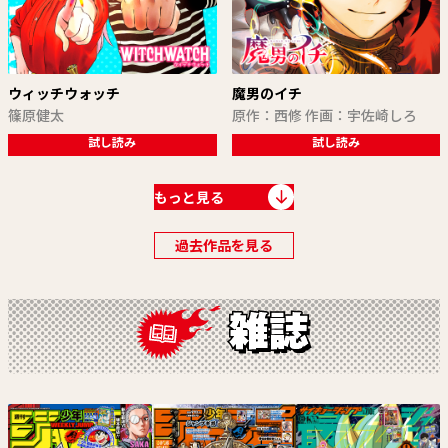
ウィッチウォッチ
魔男のイチ
篠原健太
原作：西修 作画：宇佐崎しろ
試し読み
試し読み
もっと見る
過去作品を見る
鵺の陰陽師
回撃のキナト
川江康太
雨宮ケント