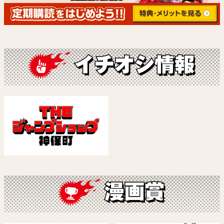
あかね噺
ルリドラゴン【電子版連載】
原作：末永裕樹 作画：馬上鷹将
眞藤雅興
試し読み
試し読み