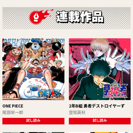
ONE PIECE
2年B組 勇者デストロイヤーず
尾田栄一郎
空知英秋
試し読み
試し読み