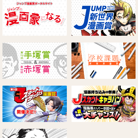
HUNTER×HUNTER
僕とロボコ
冨樫義博
宮崎周平
試し読み
試し読み
悪祓士のキヨシくん
カグラバチ
臼井彰一
外薗 健
試し読み
試し読み