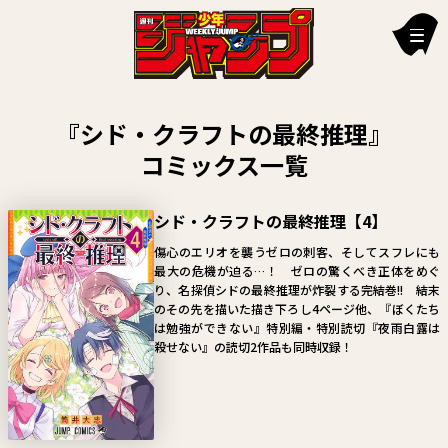
新刊情報
『シド・クラフトの最終推理』
編集部からのお知らせ
コミックス一覧
お知らせ
シド・クラフトの最終推理【4】
連載作品
傷心のエリオを襲うゼロの刺客、そしてスフレにも
最大の危機が迫る…！ ゼロの驚くべき正体をめぐ
雑誌
り、名探偵シドの最終推理が炸裂する完結巻!! 結末
のその先を描いた描き下ろし4ページ他、『ぼくたち
定期購読
は勉強ができない』特別編・特別読切『夜雨白露は
殺せない』の読切2作品も同時収録！
イチオシ情報
漫画賞