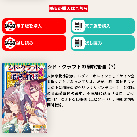
関連情報
紙版の購入はこちら
関連リンク
電子版を購入
電子版を購入
試し読み
試し読み
シド・クラフトの最終推理【3】
人気恋愛小説家、レヴィ・オレインとしてサイン会
を開くことになったエリオ。だが、押し寄せるファ
ンの中に師匠の姿を見つけ大ピンチに…！ 混迷極
める恋愛展開の最中、不気味に迫る「ゼロ」が暗
躍…!? 描き下ろし挿話（エピソード）、特別読切も
同時収録。