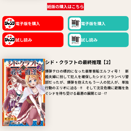
紙版の購入はこちら
電子版を購入
電子版を購入
試し読み
試し読み
シド・クラフトの最終推理【2】
爆弾テロの標的になった豪華客船エルフィ号！ 新
婚夫婦に扮して犯人を確保したシドとフランベリ警
部だったが、爆弾を抱えたもう一人の犯人が、単独
行動のエリオに迫る…!! そして沈没危機に避難を急
ぐシドを待ち受ける最悪の展開とは…!?