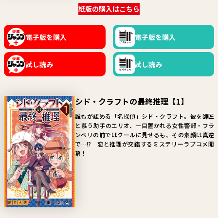
紙版の購入はこちら
電子版を購入
電子版を購入
試し読み
試し読み
シド・クラフトの最終推理【1】
誰もが認める「名探偵」シド・クラフト。彼を師匠
と慕う助手のエリオ、一目置かれる女性警部・フラ
ンベリの前ではクールに見せるも、その素顔は真逆
で…!? 恋と推理が交錯するミステリーラブコメ開
幕！