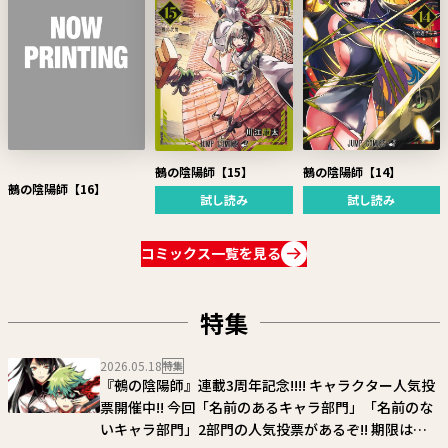
鵺の陰陽師【14】
鵺の陰陽師【15】
鵺の陰陽師【16】
試し読み
試し読み
コミックス一覧を見る
特集
2026.05.18
特集
『鵺の陰陽師』連載3周年記念!!!! キャラクター人気投
票開催中!! 今回「名前のあるキャラ部門」「名前のな
いキャラ部門」2部門の人気投票があるぞ!! 期限は