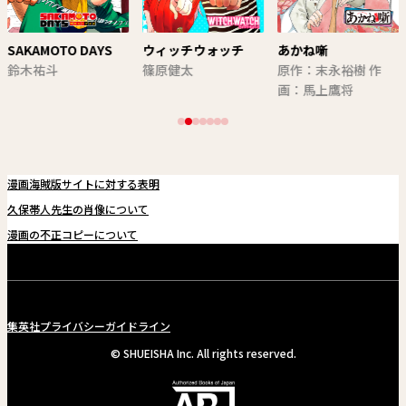
SAKAMOTO DAYS
ウィッチウォッチ
あかね噺
鈴木祐斗
篠原健太
原作：末永裕樹 作
画：馬上鷹将
漫画海賊版サイトに対する表明
久保帯人先生の肖像について
漫画の不正コピーについて
集英社プライバシーガイドライン
© SHUEISHA Inc. All rights reserved.