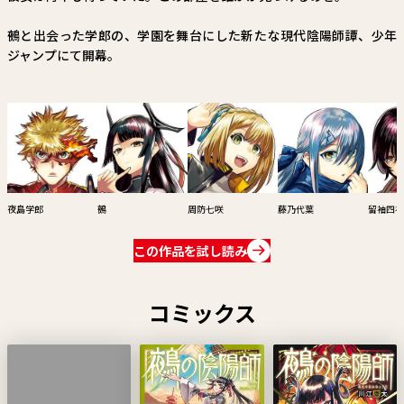
鵺と出会った学郎の、学園を舞台にした新たな現代陰陽師譚、少年
ジャンプにて開幕。
夜島学郎
鵺
周防七咲
藤乃代葉
留袖四衲
この作品を試し読み
コミックス