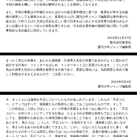
今回の摘発を機に、その全容が解明されることを期待しております。
また、今回の事案は今年施行されたばかりの改正著作権法に基づき、集英社が有する出版
権の侵害としても摘発されました。集英社ならびに週刊少年ジャンプ編集部は著作者が心
血を注いで作り上げた大切な作品を正しい形で日本をはじめとする全世界の読者のみなさ
まにお届けするという自らの役割を果たすため、引き続き著作物の海賊行為に関しては刑
事告訴も含め厳正に対応していきます。
2015年11月17日
株式会社集英社
週刊少年ジャンプ編集部
まったく別人の肖像を、あたかも漫画家・久保帯人先生の肖像であるかのように思わせて
紹介する行為が、ツイッターをはじめ、インターネット上に見受けられます。こうした行
為は久保帯人先生の人格権を侵害する行為であり、悪質な場合には、法的措置も含めて厳
しく対処せざるをえませんので、ご注意ください。
2015年9月4日
週刊少年ジャンプ編集部
今、ネット上には漫画を不正にコピーしたものがあふれています。これらの「不正コピ
ー」とアップはすべて、漫画家たちの気持ちに反しておこなわれたものです。そして、
「この作品はこう読んでほしい」という作者の意図をも大きくねじ曲げています。「不正
コピー」を作りネットにアップする行為は、たとえそれが気軽な気持ちでおこなわれたと
しても、漫画家が心血を注いだ表現活動を傷つけることであり、また法に触れる行為でも
あります。 私たちは、こうした「不正コピー」を発見するつど、漫画家と話し合いなが
ら、考えられるあらゆる策を講じてきました。しかし、心ない人たちはあまりに多く、残
念ながらそのすべてには対応し切れてはいないのが現状です。 読者の皆様にお願いです。
ネット上にある「不正コピー」は、漫画文化、漫画家の権利、そして何より、漫画家の魂