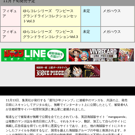
11月下旬発売予定
フィギュ
ゆらコレシリーズ ワンピース
未定
メガハウス
ア
グランドラインコレクションセッ
トVol.3
フィギュ
ゆらコレシリーズ ワンピース
未定
メガハウス
ア
グランドラインコレクションVol.3
11月13日、集英社が発行する『週刊少年ジャンプ』に連載中のマンガを、共謀の上、発売
日前にスキャンしてデジタル化し、無断でインターネット上に公開したとして、被疑者4人
が京都府警サイバー犯罪対策課と東山署に逮捕されました。
報道などで被疑者が無断で公開を企てたとされている、英語海賊版サイト「mangapanda」
は複数のマンガ誌を発売日前に入手し、それをスキャン、翻訳、加工して自らのサイトに
掲載し広告収益を得ていた非常に悪質なサイトであり、また、他の海賊版サイトにスキャ
ンしたファイルを供給するなど、国境を越えた海賊版グループの中核と推測されます。ネ
ットの海賊行為に関しては、その収益や制作過程、流通経路など不明な点が非常に多く、