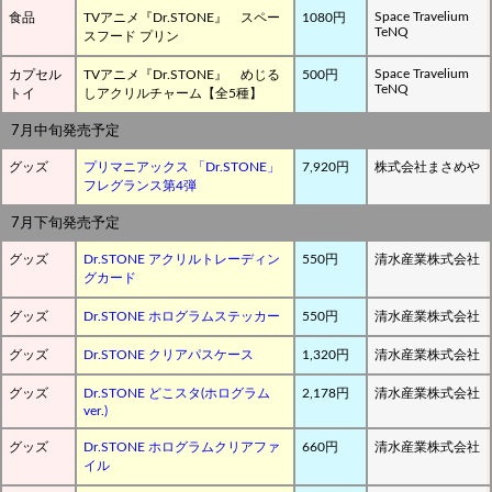
Space Travelium
食品
TVアニメ『Dr.STONE』 スペー
1080円
TeNQ
スフード プリン
Space Travelium
カプセル
TVアニメ『Dr.STONE』 めじる
500円
TeNQ
トイ
しアクリルチャーム【全5種】
7月中旬発売予定
グッズ
プリマニアックス 「Dr.STONE」
7,920円
株式会社まさめや
フレグランス第4弾
7月下旬発売予定
グッズ
Dr.STONE アクリルトレーディン
550円
清水産業株式会社
グカード
グッズ
Dr.STONE ホログラムステッカー
550円
清水産業株式会社
グッズ
Dr.STONE クリアパスケース
1,320円
清水産業株式会社
グッズ
Dr.STONE どこスタ(ホログラム
2,178円
清水産業株式会社
ver.)
グッズ
Dr.STONE ホログラムクリアファ
660円
清水産業株式会社
イル