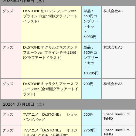
2026年07月08日（水）
グッズ
Dr.STONE 缶バッジ フルーツver.
単品：
株式会社A3
ブラインド(全11種)(グラフアート
550円コ
イラスト)
ンプリー
トセッ
ト：
6,050円
グッズ
Dr.STONE アクリルぷちスタンド
単品：
株式会社A3
フルーツver. ブラインド(全11種)
935円コ
(グラフアートイラスト)
ンプリー
トセッ
ト：
10,285円
グッズ
Dr.STONE キャラクリアケース フ
900円
株式会社A3
ルーツver. (全1種)(グラフアートイ
ラスト)
2026年07月18日（土）
Space Travelium
グッズ
TVアニメ『Dr.STONE』 ショッ
550円
TeNQ
ピングバッグ
Space Travelium
グッズ
TVアニメ『Dr.STONE』 オリジ
2750円
TeNQ
ナルぬいぐるみ（石神千空）