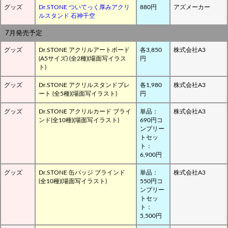
グッズ
Dr.STONE ついてっく厚みアクリ
880円
アズメーカー
ルスタンド 石神千空
7月発売予定
グッズ
Dr.STONE アクリルアートボード
各3,850
株式会社A3
(A5サイズ) (全2種)(場面写イラス
円
ト)
グッズ
Dr.STONE アクリルスタンドプレ
各1,980
株式会社A3
ート (全5種)(場面写イラスト)
円
グッズ
Dr.STONE アクリルカード ブライ
単品：
株式会社A3
ンド(全10種)(場面写イラスト)
690円コ
ンプリー
トセッ
ト：
6,900円
グッズ
Dr.STONE 缶バッジ ブラインド
単品：
株式会社A3
(全10種)(場面写イラスト)
550円コ
ンプリー
トセッ
ト：
5,500円