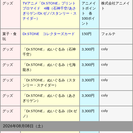
グッズ
TVアニメ「Dr.STONE」プリント
アニメイ
株式会社アニメイ
ブロマイド 4種（石神千空/あさ
トポイン
ト
ぎりゲン/Dr.ゼノ/スタンリー・ス
ト 各
ナイダ―）
100ポイ
ント
菓子・食
Dr.STONE コレクターズカード
150円
フォルテ
玩
coly
グッズ
「Dr.STONE」 ぬいぐるみ（石神
3,300円
千空）
coly
グッズ
「Dr.STONE」 ぬいぐるみ（七海
3,300円
龍水）
coly
グッズ
「Dr.STONE」 ぬいぐるみ（スタ
3,300円
ンリー・スナイダー）
coly
グッズ
「Dr.STONE」 ぬいぐるみ（あさ
3,300円
ぎりゲン）
coly
グッズ
「Dr.STONE」 ぬいぐるみ（Dr.ゼ
3,300円
ノ）
2026年08月08日（土）